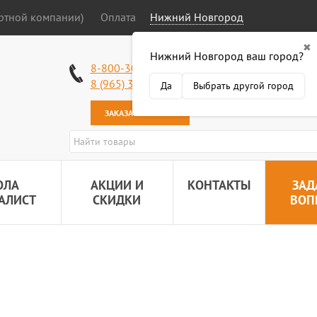
ортной компании)
Оплата
Нижний Новгород
✖
Нижний Новгород ваш город?
Работаем без в
8-800-301-50-58
Наша почта:
89
8 (965) 318-34-38
Да
Выбрать другой город
ЗАКАЗАТЬ ЗВОНОК
ОЛА
АКЦИИ И
КОНТАКТЫ
ЗАД
АЛИСТ
СКИДКИ
ВОП