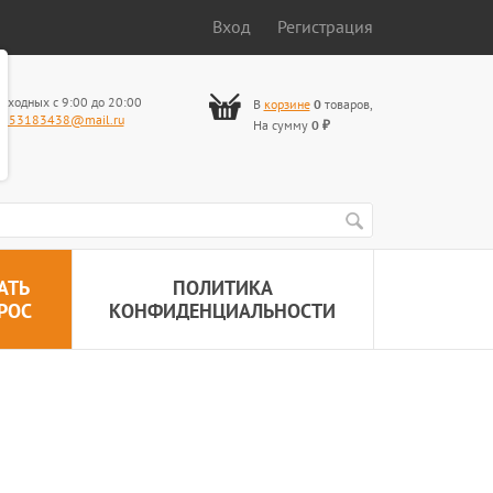
Вход
Регистрация
ыходных с 9:00 до 20:00
В
корзине
0
товаров
,
653183438@mail.ru
На сумму
0
₽
АТЬ
ПОЛИТИКА
РОС
КОНФИДЕНЦИАЛЬНОСТИ