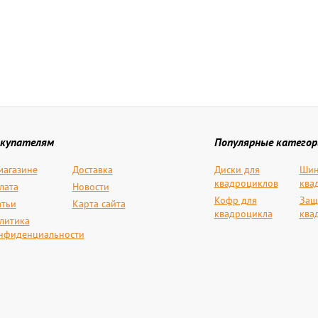
купателям
Популярные категор
магазине
Доставка
Диски для
Шин
квадроциклов
ква
лата
Новости
Кофр для
Защ
атьи
Карта сайта
квадроцикла
ква
литика
нфиденциальности