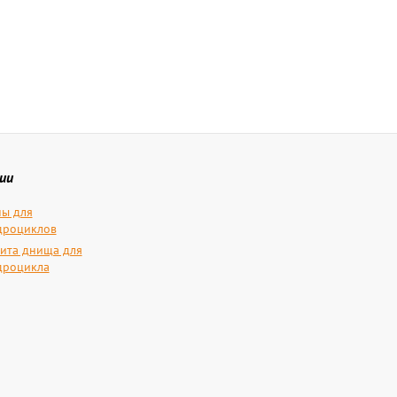
ии
ы для
дроциклов
ита днища для
дроцикла