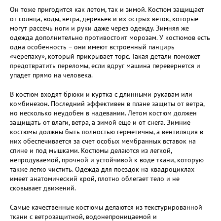
Он тоже пригодится как летом, так и зимой. Костюм защищает
от солнца, воды, ветра, деревьев и их острых веток, которые
могут рассечь ноги и руки даже через одежду. Зимняя же
одежда дополнительно противостоит морозам. У костюмов есть
одна особенность – они имеют встроенный панцирь
«черепаху», который прикрывает торс. Такая детали поможет
предотвратить переломы, если вдруг машина перевернется и
упадет прямо на человека.
В костюм входят брюки и куртка с длинными рукавам или
комбинезон. Последний эффективен в плане защиты от ветра,
но несколько неудобен в надевании. Летом костюм должен
защищать от влаги, ветра, а зимой еще и от снега. Зимние
костюмы должны быть полностью герметичны, а вентиляция в
них обеспечивается за счет особых мембранных вставок на
спине и под мышками. Костюмы делаются из легкой,
непродуваемой, прочной и устойчивой к воде ткани, которую
также легко чистить. Одежда для поездок на квадроциклах
имеет анатомический крой, плотно облегает тело и не
сковывает движений.
Самые качественные костюмы делаются из текстурированной
ткани с ветрозащитной, водонепроницаемой и