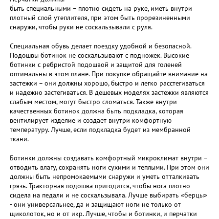
быть специальными – плотно сидеть на руке, иметь внутри
плотный слой утеплителя, при этом быть прорезиненными
снаружи, чтобы руки не соскальзывали с руля.
Специальная обувь делает поездку удобной и безопасной.
Подошвы ботинок не соскальзывают с подножек. Высокие
ботинки с ребристой подошвой и защитой для голеней
оптимальны в этом плане. При покупке обращайте внимание на
застежки – они должны хорошо, быстро и легко расстегиваться
и надежно застегиваться. В дешевых моделях застежки являются
слабым местом, могут быстро сломаться. Также внутри
качественных ботинок должна быть подкладка, которая
вентилирует изделие и создает внутри комфортную
температуру. Лучше, если подкладка будет из мембранной
ткани.
Ботинки должны создавать комфортный микроклимат внутри –
отводить влагу, сохранять ноги сухими и теплыми. При этом они
должны быть непромокаемыми снаружи и уметь отталкивать
грязь. Тракторная подошва пригодится, чтобы нога плотно
сидела на педали и не соскальзывала. Лучше выбирать «берцы»
- они универсальнее, да и защищают ноги не только от
щиколоток, но и от икр. Лучше, чтобы и ботинки, и перчатки