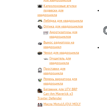
для квадроциклов
Капролоновые втулки
подвески для
квадроцикла
Лебёдка для квадроцикла
Оптика для квадроциклов
Амортизаторы для
квадроциклов
Вынос радиатора на
квадроцикл
Чехол для квадроцикла
Глушитель для
квадроцикла
Проставки для
квадроцикла
Ремень вариатора для
квадроцикла
Багажник для UTV BRP
Can-Am Maverick x3
Traxter Defender
Масла Motul/LiQUI MOLY