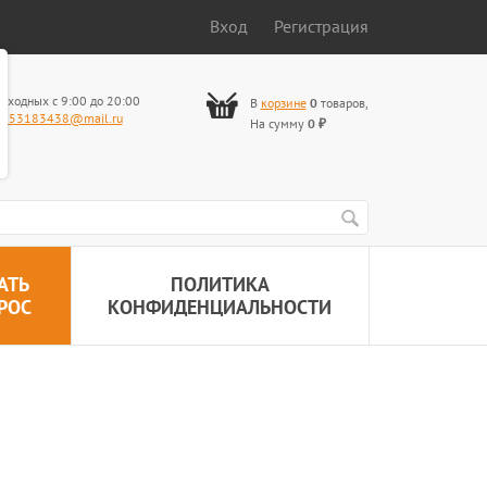
Вход
Регистрация
ыходных с 9:00 до 20:00
В
корзине
0
товаров
,
653183438@mail.ru
На сумму
0
₽
АТЬ
ПОЛИТИКА
РОС
КОНФИДЕНЦИАЛЬНОСТИ