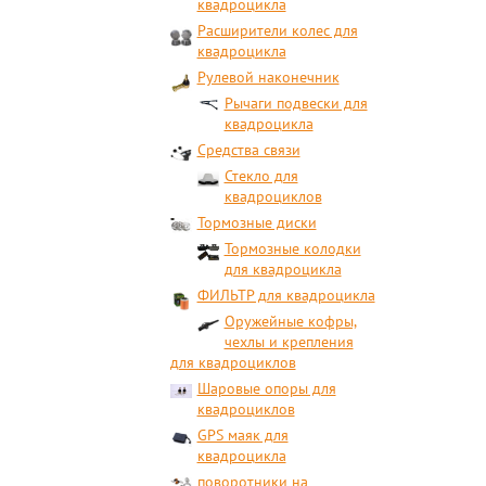
квадроцикла
Расширители колес для
квадроцикла
Рулевой наконечник
Рычаги подвески для
квадроцикла
Средства связи
Стекло для
квадроциклов
Тормозные диски
Тормозные колодки
для квадроцикла
ФИЛЬТР для квадроцикла
Оружейные кофры,
чехлы и крепления
для квадроциклов
Шаровые опоры для
квадроциклов
GPS маяк для
квадроцикла
поворотники на