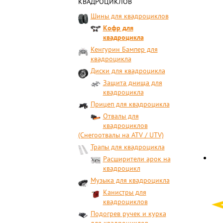
КВАДРОЦИКЛОВ
Шины для квадроциклов
Кофр для
квадроцикла
Кенгурин Бампер для
квадроцикла
Диски для квадроцикла
Защита днища для
квадроцикла
Прицеп для квадроцикла
Отвалы для
квадроциклов
(Снегоотвалы на ATV / UTV)
Трапы для квадроцикла
Расширители арок на
квадроцикл
Музыка для квадроцикла
Канистры для
квадроциклов
Подогрев ручек и курка