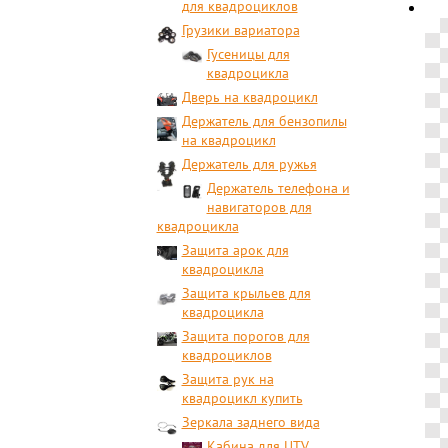
для квадроциклов
Грузики вариатора
Гусеницы для
квадроцикла
Дверь на квадроцикл
Держатель для бензопилы
на квадроцикл
Держатель для ружья
Держатель телефона и
навигаторов для
квадроцикла
Защита арок для
квадроцикла
Защита крыльев для
квадроцикла
Защита порогов для
квадроциклов
Защита рук на
квадроцикл купить
Зеркала заднего вида
Кабина для UTV