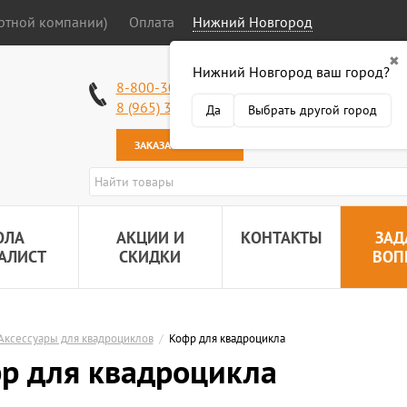
ортной компании)
Оплата
Нижний Новгород
✖
Нижний Новгород ваш город?
Работаем без в
8-800-301-50-58
Наша почта:
89
8 (965) 318-34-38
Да
Выбрать другой город
ЗАКАЗАТЬ ЗВОНОК
ОЛА
АКЦИИ И
КОНТАКТЫ
ЗАД
АЛИСТ
СКИДКИ
ВОП
Аксессуары для квадроциклов
/
Кофр для квадроцикла
р для квадроцикла