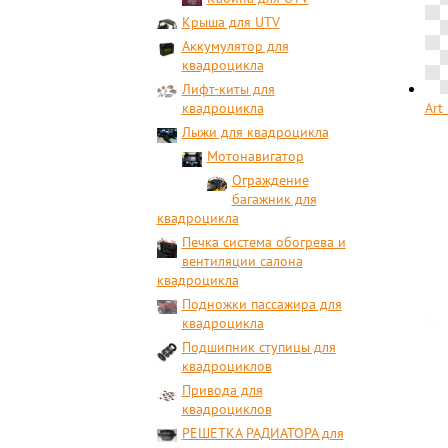
Крыша для UTV
Аккумулятор для
квадроцикла
Лифт-киты для
квадроцикла
Art
Лыжи для квадроцикла
Мотонавигатор
Ограждение
багажник для
квадроцикла
Печка система обогрева и
вентиляции салона
квадроцикла
Подножки пассажира для
квадроцикла
Подшипник ступицы для
квадроциклов
Привода для
квадроциклов
РЕШЕТКА РАДИАТОРА для