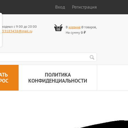
Вход
Регистрация
ыходных с 9:00 до 20:00
В
корзине
0
товаров
,
653183438@mail.ru
На сумму
0
₽
АТЬ
ПОЛИТИКА
РОС
КОНФИДЕНЦИАЛЬНОСТИ