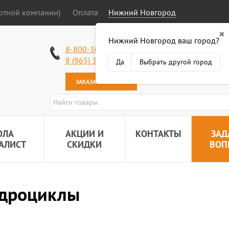
ортной компании)
Оплата
Нижний Новгород
✖
Нижний Новгород ваш город?
Работаем без в
8-800-301-50-58
Наша почта:
89
8 (965) 318-34-38
Да
Выбрать другой город
ЗАКАЗАТЬ ЗВОНОК
ОЛА
АКЦИИ И
КОНТАКТЫ
ЗАД
АЛИСТ
СКИДКИ
ВОП
дроциклы