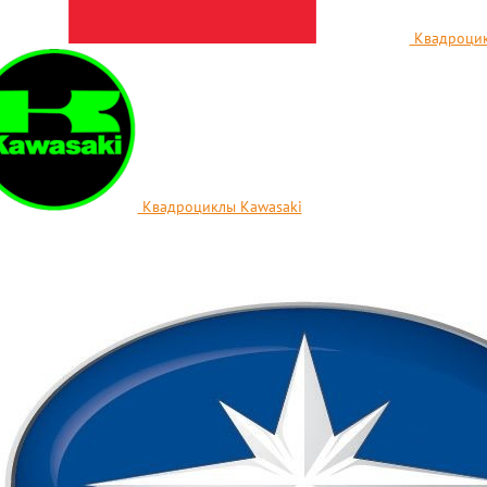
Квадроцик
Квадроциклы Kawasaki