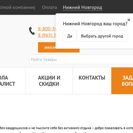
ортной компании)
Оплата
Нижний Новгород
✖
Нижний Новгород ваш город?
Работаем без в
8-800-301-50-58
Наша почта:
89
8 (965) 318-34-38
Да
Выбрать другой город
ЗАКАЗАТЬ ЗВОНОК
ОЛА
АКЦИИ И
КОНТАКТЫ
ЗАД
АЛИСТ
СКИДКИ
ВОП
без квадроциклов и не мыслите себя без активного отдыха – добро пожаловать в инт