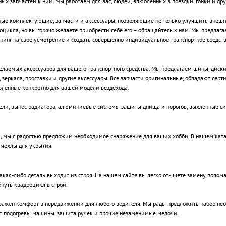
 запчастей к ним. Мы работаем для вас, людей, влюбленных в поездки, гонки и дру
ые комплектующие, запчасти и аксессуары, позволяющие не только улучшить внешни
роцикла, но вы горячо желаете приобрести себе его – обращайтесь к нам. Мы предла
инг на свое усмотрение и создать совершенно индивидуальное транспортное средст
аемых аксессуаров для вашего транспортного средства. Мы предлагаем шины, диски,
 зеркала, проставки и другие аксессуары. Все запчасти оригинальные, обладают сер
вленные конкретно для вашей модели вездехода.
ели, вынос радиатора, алюминиевые системы защиты днища и порогов, выхлопные си
а, мы с радостью предложим необходимое снаряжение для ваших хобби. В нашем кат
 чехлы для укрытия.
какая-либо деталь выходит из строя. На нашем сайте вы легко отыщете замену полом
нуть квадроцикл в строй.
а важен комфорт в передвижении для любого водителя. Мы рады предложить набор н
ют подогревы машины, защита ручек и прочие незаменимые мелочи.