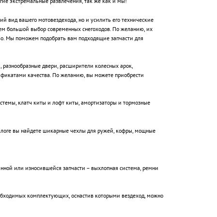
гие экстремальные развлечения, так же как и мы!
й вид вашего мотовездехода, но и усилить его технические
гаем большой выбор современных снегоходов. По желанию, их
во. Мы поможем подобрать вам подходящие запчасти для
 разнообразные двери, расширители колесных арок,
тификатами качества. По желанию, вы можете приобрести
стемы, клатч киты и лофт киты, амортизаторы и тормозные
алоге вы найдете шикарные чехлы для ружей, кофры, мощные
анной или износившейся запчасти – выхлопная система, ремни
еобходимых комплектующих, оснастив которыми вездеход, можно