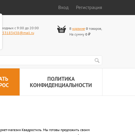
Вход
Регистрация
ыходных с 9:00 до 20:00
В
корзине
0
товаров
,
653183438@mail.ru
На сумму
0
₽
АТЬ
ПОЛИТИКА
РОС
КОНФИДЕНЦИАЛЬНОСТИ
ернет-магазин Квадростиль. Мы готовы предложить своим