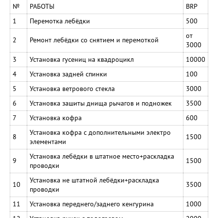
№
РАБОТЫ
BRP
1
Перемотка лебёдки
500
от
2
Ремонт лебёдки со снятием и перемоткой
3000
3
Установка гусениц на квадроцикл
10000
4
Установка задней спинки
100
5
Установка ветрового стекла
3000
6
Установка зашиты днища рычагов и подножек
3500
7
Установка кофра
600
Установка кофра с дополнительными электро
8
1500
элементами
Установка лебёдки в штатное место+раскладка
9
1500
проводки
Установка не штатной лебёдки+раскладка
10
3500
проводки
11
Установка переднего/заднего кенгурина
1000