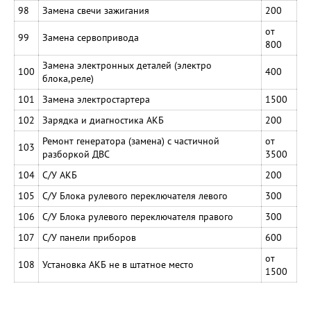
98
Замена свечи зажигания
200
от
99
Замена сервопривода
800
Замена электронных деталей (электро
100
400
блока,реле)
101
Замена электростартера
1500
102
Зарядка и диагностика АКБ
200
Ремонт генератора (замена) с частичной
от
103
разборкой ДВС
3500
104
С/У АКБ
200
105
С/У Блока рулевого переключателя левого
300
106
С/У Блока рулевого переключателя правого
300
107
С/У панели приборов
600
от
108
Установка АКБ не в штатное место
1500