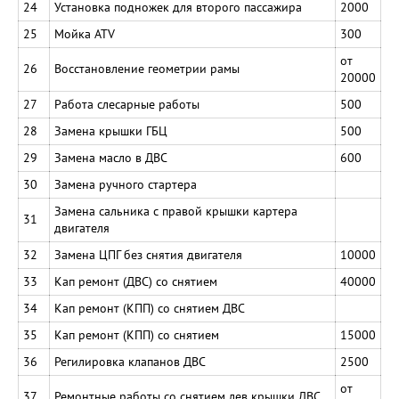
24
Установка подножек для второго пассажира
2000
25
Мойка ATV
300
от
26
Восстановление геометрии рамы
20000
27
Работа слесарные работы
500
28
Замена крышки ГБЦ
500
29
Замена масло в ДВС
600
30
Замена ручного стартера
Замена сальника с правой крышки картера
31
двигателя
32
Замена ЦПГ без снятия двигателя
10000
33
Кап ремонт (ДВС) со снятием
40000
34
Кап ремонт (КПП) со снятием ДВС
35
Кап ремонт (КПП) со снятием
15000
36
Регилировка клапанов ДВС
2500
от
37
Ремонтные работы со снятием лев.крышки ДВС