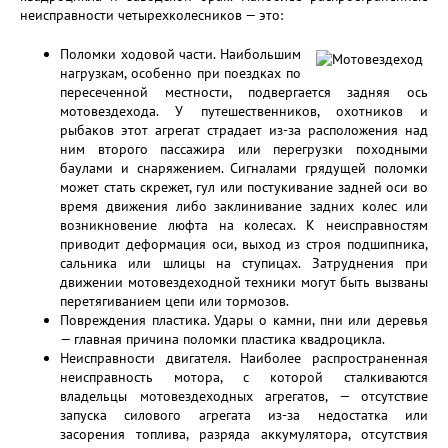
неисправности четырехколесников — это:
Поломки ходовой части. Наибольшим
нагрузкам, особенно при поездках по
пересеченной местности, подвергается задняя ось
мотовездехода. У путешественников, охотников и
рыбаков этот агрегат страдает из-за расположения над
ним второго пассажира или перегрузки походными
баулами и снаряжением. Сигналами грядущей поломки
может стать скрежет, гул или постукивание задней оси во
время движения либо заклинивание задних колес или
возникновение люфта на колесах. К неисправностям
приводит деформация оси, выход из строя подшипника,
сальника или шлицы на ступицах. Затруднения при
движении мотовездеходной техники могут быть вызваны
перетягиванием цепи или тормозов.
Повреждения пластика. Удары о камни, пни или деревья
— главная причина поломки пластика квадроцикла.
Неисправности двигателя. Наиболее распространенная
неисправность мотора, с которой сталкиваются
владельцы мотовездеходных агрегатов, — отсутствие
запуска силового агрегата из-за недостатка или
засорения топлива, разряда аккумулятора, отсутствия