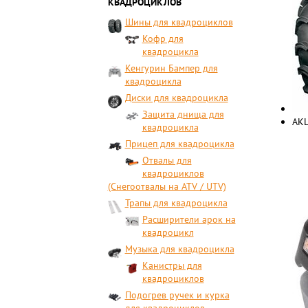
КВАДРОЦИКЛОВ
Шины для квадроциклов
Кофр для
квадроцикла
Кенгурин Бампер для
квадроцикла
Диски для квадроцикла
Защита днища для
АК
квадроцикла
Прицеп для квадроцикла
Отвалы для
квадроциклов
(Снегоотвалы на ATV / UTV)
Трапы для квадроцикла
Расширители арок на
квадроцикл
Музыка для квадроцикла
Канистры для
квадроциклов
Подогрев ручек и курка