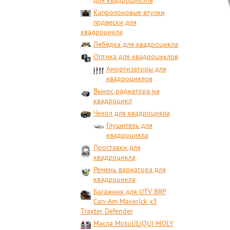
для квадроциклов
Капролоновые втулки
подвески для
квадроцикла
Лебёдка для квадроцикла
Оптика для квадроциклов
Амортизаторы для
квадроциклов
Вынос радиатора на
квадроцикл
Чехол для квадроцикла
Глушитель для
квадроцикла
Проставки для
квадроцикла
Ремень вариатора для
квадроцикла
Багажник для UTV BRP
Can-Am Maverick x3
Traxter Defender
Масла Motul/LiQUI MOLY