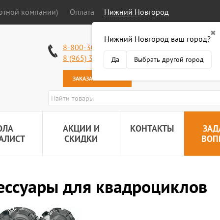
ортной компании)
Оплата
Нижний Новгород
✖
Нижний Новгород ваш город?
Работаем без в
8-800-301-50-58
Наша почта:
89
8 (965) 318-34-38
Да
Выбрать другой город
ЗАКАЗАТЬ ЗВОНОК
ОЛА
АКЦИИ И
КОНТАКТЫ
ЗАД
АЛИСТ
СКИДКИ
ВОП
ессуары для квадроциклов