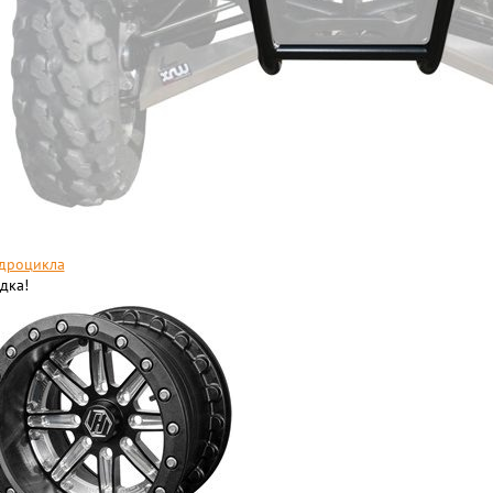
дроцикла
дка!