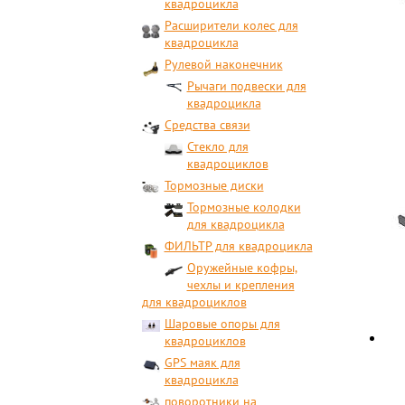
квадроцикла
Расширители колес для
квадроцикла
Рулевой наконечник
Рычаги подвески для
квадроцикла
Средства связи
Стекло для
квадроциклов
Тормозные диски
Тормозные колодки
для квадроцикла
ФИЛЬТР для квадроцикла
Оружейные кофры,
чехлы и крепления
для квадроциклов
Шаровые опоры для
квадроциклов
GPS маяк для
квадроцикла
поворотники на