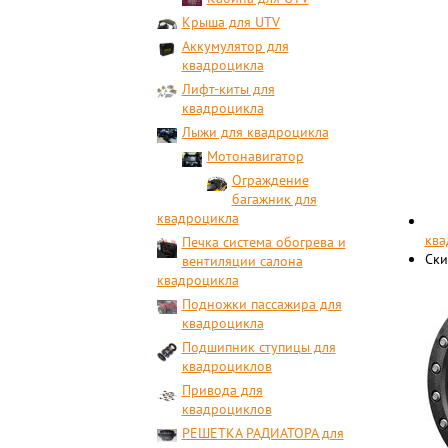
Крыша для UTV
Аккумулятор для
квадроцикла
Лифт-киты для
квадроцикла
Лыжи для квадроцикла
Мотонавигатор
Ограждение
багажник для
квадроцикла
ква
Печка система обогрева и
Ски
вентиляции салона
квадроцикла
Подножки пассажира для
квадроцикла
Подшипник ступицы для
квадроциклов
Привода для
квадроциклов
РЕШЕТКА РАДИАТОРА для