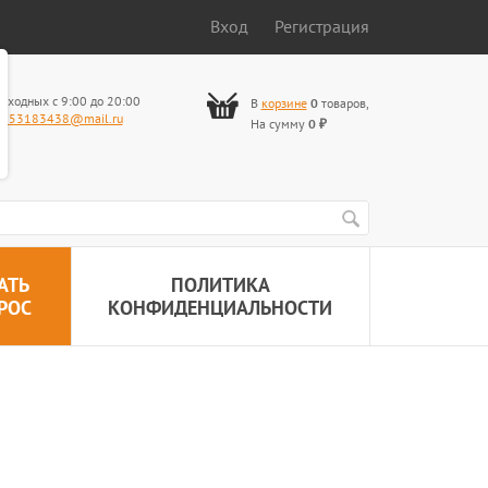
Вход
Регистрация
ыходных с 9:00 до 20:00
В
корзине
0
товаров
,
653183438@mail.ru
На сумму
0
₽
АТЬ
ПОЛИТИКА
РОС
КОНФИДЕНЦИАЛЬНОСТИ