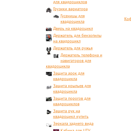
для квадроциклов
Грузики вариатора
Гусеницы для
Коф
квадроцикла
Дверь на квадроцикл
Держатель для бензопилы
на квадроцикл
Держатель для ружья
Держатель телефона и
навигаторов для
квадроцикла
Защита арок для
квадроцикла
Защита крыльев для
квадроцикла
Защита порогов для
квадроциклов
Защита рук на
квадроцикл купить
Зеркала заднего вида
Кабина для UTV