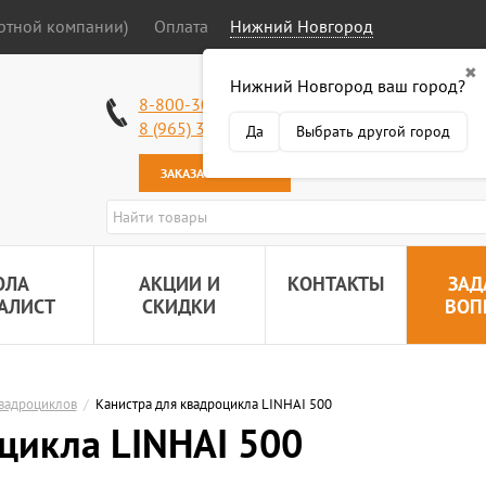
ортной компании)
Оплата
Нижний Новгород
✖
Нижний Новгород ваш город?
Работаем без в
8-800-301-50-58
Наша почта:
89
8 (965) 318-34-38
Да
Выбрать другой город
ЗАКАЗАТЬ ЗВОНОК
ОЛА
АКЦИИ И
КОНТАКТЫ
ЗАД
АЛИСТ
СКИДКИ
ВОП
квадроциклов
/
Канистра для квадроцикла LINHAI 500
цикла LINHAI 500