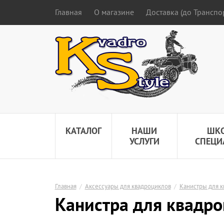
Главная
О магазине
Доставка (до Трансп
КАТАЛОГ
НАШИ
ШК
УСЛУГИ
СПЕЦИ
Главная
/
Аксессуары для квадроциклов
/
Канистры для 
Канистра для квадро