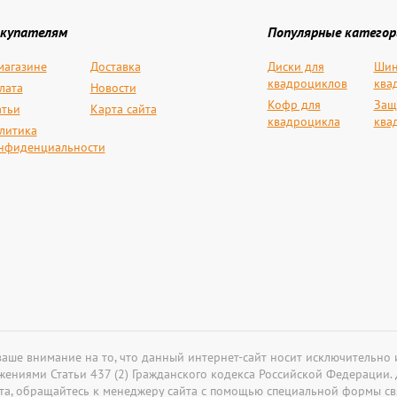
купателям
Популярные категор
магазине
Доставка
Диски для
Шин
квадроциклов
ква
лата
Новости
Кофр для
Защ
атьи
Карта сайта
квадроцикла
ква
литика
нфиденциальности
аше внимание на то, что данный интернет-сайт носит исключительно
жениями Статьи 437 (2) Гражданского кодекса Российской Федерации
йста, обращайтесь к менеджеру сайта с помощью специальной формы св