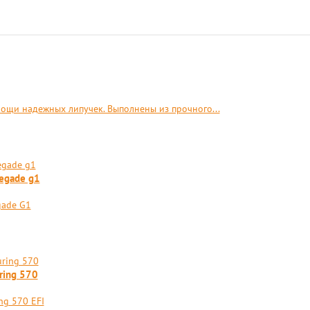
мощи надежных липучек. Выполнены из прочного...
egade g1
gade G1
ring 570
ng 570 EFI