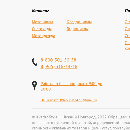
Каталог
По
Мотоциклы
Квадроциклы
О 
Снегоходы
Гидроциклы
Оп
Мотоодежда
Ст
По
ко
8-800-301-50-58
8 (965) 318-34-38
Работаем без выходных с 9:00 до
20:00
Наша почта:
89653183438@mail.ru
© KvadroStyle — Нижний Новгород, 2022 Обращаем в
не является публичной офертой, определяемой поло
стоимости указанных товаров и (или) услуг, пожалу