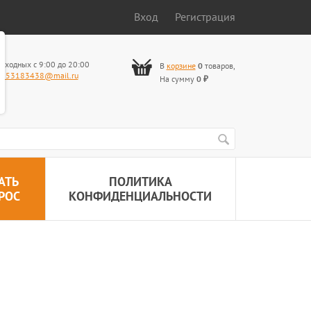
Вход
Регистрация
ыходных с 9:00 до 20:00
В
корзине
0
товаров
,
653183438@mail.ru
На сумму
0
₽
АТЬ
ПОЛИТИКА
РОС
КОНФИДЕНЦИАЛЬНОСТИ