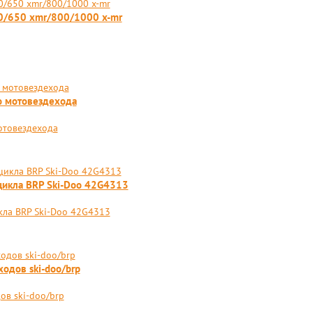
50/650 xmr/800/1000 x-mr
о мотовездехода
отовездехода
оцикла BRP Ski-Doo 42G4313
кла BRP Ski-Doo 42G4313
одов ski-doo/brp
ов ski-doo/brp