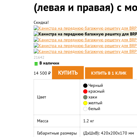
(левая и правая) с 
Скидка!
21642
В наличии
14 500
₽
Черный
красный
Цвет
хаки
желтый
белый
Масса
1.2 кг
Габаритные размеры
(ДхШхВ): 420х200х170 мм