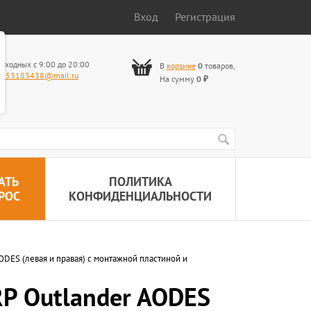
Вход
Регистрация
ыходных с 9:00 до 20:00
В
корзине
0
товаров
,
653183438@mail.ru
На сумму
0
₽
АТЬ
ПОЛИТИКА
РОС
КОНФИДЕНЦИАЛЬНОСТИ
DES (левая и правая) с монтажной пластиной и
P Outlander AODES