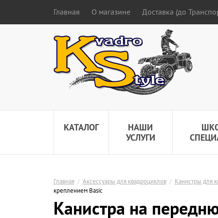
Главная
О магазине
Доставка (до Трансп
КАТАЛОГ
НАШИ
ШК
УСЛУГИ
СПЕЦИ
Главная
/
Аксессуары для квадроциклов
/
Канистры для 
креплением Basic
Канистра на передн