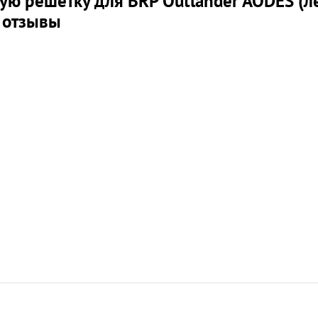
ю решетку для BRP Outlander AODES (ле
c отзывы