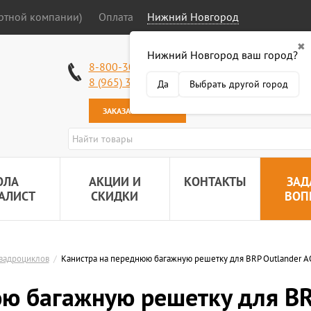
ортной компании)
Оплата
Нижний Новгород
✖
Нижний Новгород ваш город?
Работаем без в
8-800-301-50-58
Наша почта:
89
8 (965) 318-34-38
Да
Выбрать другой город
ЗАКАЗАТЬ ЗВОНОК
ОЛА
АКЦИИ И
КОНТАКТЫ
ЗАД
АЛИСТ
СКИДКИ
ВОП
квадроциклов
/
Канистра на переднюю багажную решетку для BRP Outlander AO
юю багажную решетку для BR