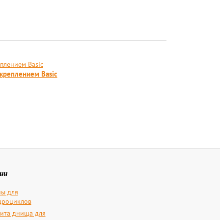
 креплением Basic
ии
ы для
дроциклов
ита днища для