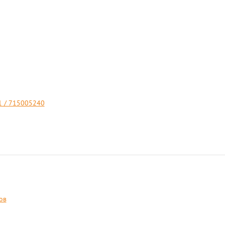
 / 715005240
ов