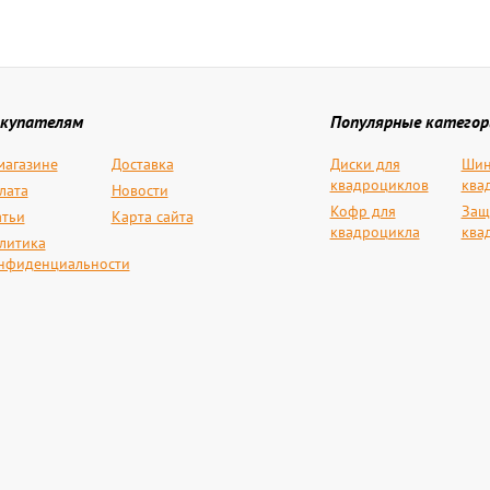
купателям
Популярные категор
магазине
Доставка
Диски для
Шин
квадроциклов
ква
лата
Новости
Кофр для
Защ
атьи
Карта сайта
квадроцикла
ква
литика
нфиденциальности