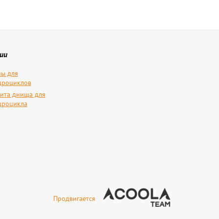
ии
ы для
дроциклов
ита днища для
дроцикла
Продвигается