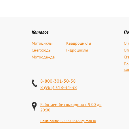
Каталог
По
Мотоциклы
Квадроциклы
О 
Снегоходы
Гидроциклы
Оп
Мотоодежда
Ст
По
ко
8-800-301-50-58
8 (965) 318-34-38
Работаем без выходных с 9:00 до
20:00
Наша почта:
89653183438@mail.ru