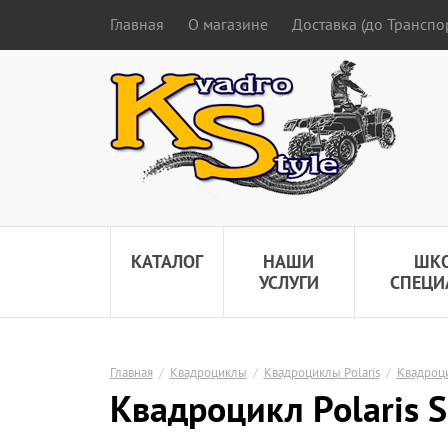
Главная
О магазине
Доставка (до Трансп
КАТАЛОГ
НАШИ
ШК
УСЛУГИ
СПЕЦИ
Главная
/
Квадроциклы
/
Квадроциклы Polaris
/
Квадроци
Квадроцикл Polaris 