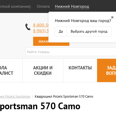
ортной компании)
Оплата
Нижний Новгород
✖
Нижний Новгород ваш город?
Работаем без в
8-800-301-50-58
Наша почта:
89
8 (965) 318-34-38
Да
Выбрать другой город
ЗАКАЗАТЬ ЗВОНОК
ОЛА
АКЦИИ И
КОНТАКТЫ
ЗАД
АЛИСТ
СКИДКИ
ВОП
кл Polaris Sportsman
/
Квадроцикл Polaris Sportsman 570 Camo
Sportsman 570 Camo