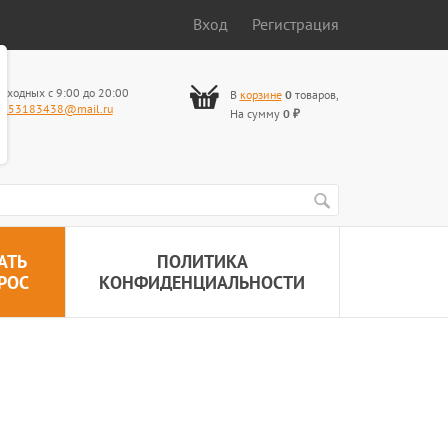
Вход
Регистрация
ыходных с 9:00 до 20:00
В
корзине
0
товаров
,
653183438@mail.ru
На сумму
0
₽
АТЬ
ПОЛИТИКА
РОС
КОНФИДЕНЦИАЛЬНОСТИ