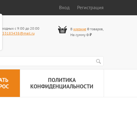
Вход
Регистрация
ыходных с 9:00 до 20:00
В
корзине
0
товаров
,
653183438@mail.ru
На сумму
0
₽
АТЬ
ПОЛИТИКА
РОС
КОНФИДЕНЦИАЛЬНОСТИ