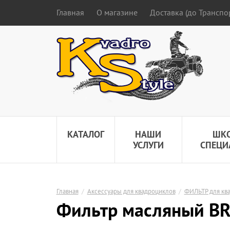
Главная
О магазине
Доставка (до Трансп
КАТАЛОГ
НАШИ
ШК
УСЛУГИ
СПЕЦИ
Главная
/
Аксессуары для квадроциклов
/
ФИЛЬТР для кв
Фильтр масляный BR