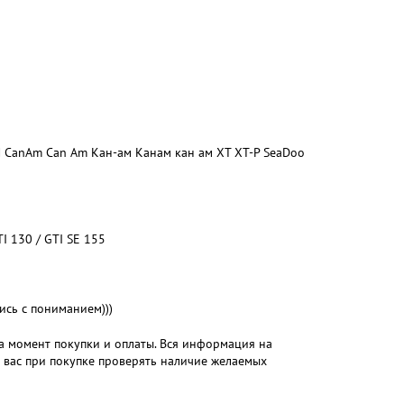
П CanAm Can Am Кан-ам Канам кан ам XT XT-P SeaDoo
I 130 / GTI SE 155
ь с пониманием)))
на момент покупки и оплаты. Вся информация на
м вас при покупке проверять наличие желаемых