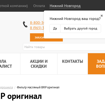
ортной компании)
Оплата
Нижний Новгород
✖
Нижний Новгород ваш город?
Работаем без в
8-800-301-50-58
Наша почта:
89
8 (965) 318-34-38
Да
Выбрать другой город
ЗАКАЗАТЬ ЗВОНОК
ОЛА
АКЦИИ И
КОНТАКТЫ
ЗАД
АЛИСТ
СКИДКИ
ВОП
адроцикла
/
Фильтр масляный BRP оригинал
P оригинал