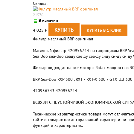
Скидка!
21576
В наличии
4 025
₽
Фильтр масляный BRP оригинал
Масляный фильтр 420956744 на гидроциклы BRP Sea-D
Sea Doo sea-doo сеаду сае ду сеа-ду сиду си-ду си ду
Фильтр подходит на все моторы Rotax мощностью 300 л.
BRP Sea-Doo RXP 300 , RXT / RXT-X 300 / GTX Ltd 300
420956743 420956744
ВСВЯЗИ С НЕУСТОЙЧИВОЙ ЭКОНОМИЧЕСКОЙ СИТУАЦИЕЙ,
Технические характеристики товара могут отличаться
сайте о товарах носит справочный характер и ни пр
функций и характеристик.