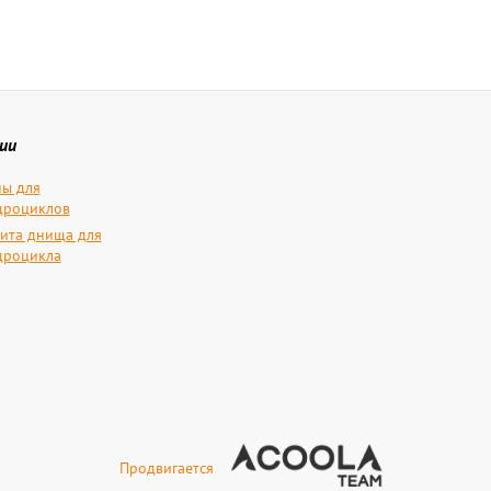
ии
ы для
дроциклов
ита днища для
дроцикла
Продвигается