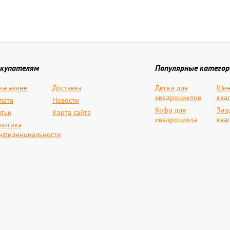
купателям
Популярные категор
магазине
Доставка
Диски для
Шин
квадроциклов
ква
лата
Новости
Кофр для
Защ
атьи
Карта сайта
квадроцикла
ква
литика
нфиденциальности