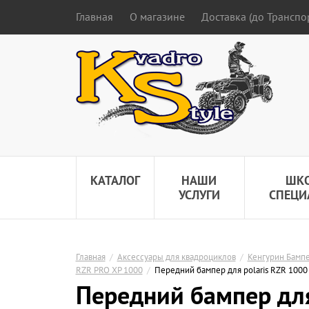
Главная
О магазине
Доставка (до Трансп
КАТАЛОГ
НАШИ
ШК
УСЛУГИ
СПЕЦИ
Главная
/
Аксессуары для квадроциклов
/
Кенгурин Бампе
RZR PRO XP 1000
/
Передний бампер для polaris RZR 1000
Передний бампер для