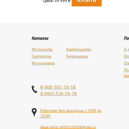
Цена: 39 999
₽
Каталог
По
Мотоциклы
Квадроциклы
О 
Снегоходы
Гидроциклы
Оп
Мотоодежда
Ст
По
ко
8-800-301-50-58
8 (965) 318-34-38
Работаем без выходных с 9:00 до
20:00
Наша почта:
89653183438@mail.ru