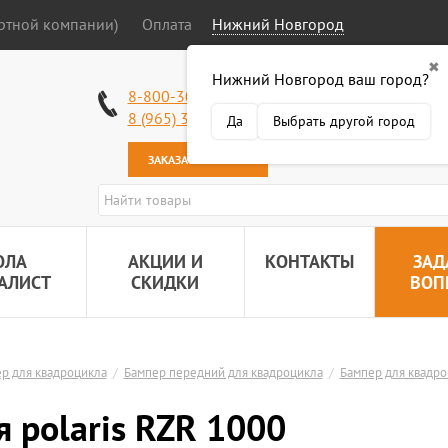
ортной компании)
Оплата
Нижний Новгород
✖
Нижний Новгород ваш город?
Работаем без в
8-800-301-50-58
Наша почта:
89
8 (965) 318-34-38
Да
Выбрать другой город
ЗАКАЗАТЬ ЗВОНОК
ОЛА
АКЦИИ И
КОНТАКТЫ
ЗАД
АЛИСТ
СКИДКИ
ВОП
р для квадроцикла
/
Бампер передний для квадроцикла
/
Бампер для квадроц
 polaris RZR 1000