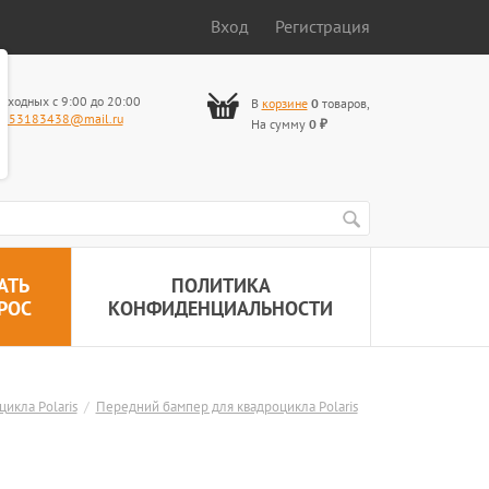
Вход
Регистрация
ыходных с 9:00 до 20:00
В
корзине
0
товаров
,
653183438@mail.ru
На сумму
0
₽
АТЬ
ПОЛИТИКА
РОС
КОНФИДЕНЦИАЛЬНОСТИ
икла Polaris
/
Передний бампер для квадроцикла Polaris