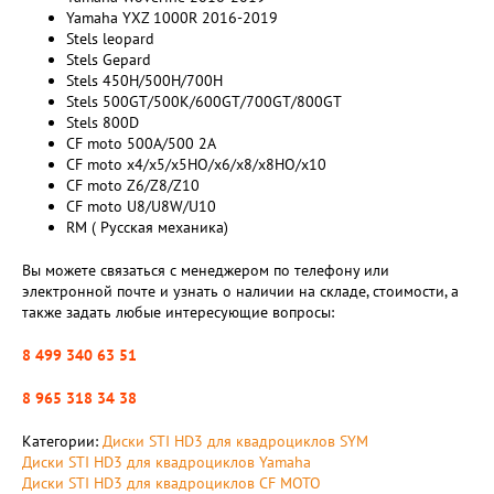
Yamaha YXZ 1000R 2016-2019
Stels leopard
Stels Gepard
Stels 450H/500H/700H
Stels 500GT/500K/600GT/700GT/800GT
Stels 800D
CF moto 500A/500 2A
CF moto x4/x5/x5HO/x6/x8/x8HO/x10
CF moto Z6/Z8/Z10
CF moto U8/U8W/U10
RM ( Русская механика)
Вы можете связаться с менеджером по телефону или
электронной почте и узнать о наличии на складе, стоимости, а
также задать любые интересующие вопросы:
8 499 340 63 51
8 965 318 34 38
Категории:
Диски STI HD3 для квадроциклов SYM
Диски STI HD3 для квадроциклов Yamaha
Диски STI HD3 для квадроциклов CF MOTO