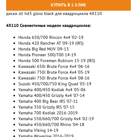
диски sti hd3 gloss black для квадроцикла 4X110
4X110 Совместимые модели квадроциклов:
Honda 650/700 Rincon 4x4 '02-19
Honda 420 Rancher AT '09-19 (IRS)
Honda Big Red MUV '09-13
Honda Pioneer 500/700 14-19
Honda 500 Foreman Rubicon 15-19 (IRS)
Kawasaki 650i Brute Force 4x4 '06-16
Kawasaki 750i Brute Force 4x4 '05-19
Kawasaki 750i Brute Force 4x4 '08-16
Suzuki 450/700/750 King Quad '05-19
Yamaha 400/450 Kodiak 4x4 '05-06
Yamaha 400/450 Grizzly 4x4 '07-14
Yamaha 400 Big Bear IRS '07-11
Yamaha 350 Grizzly IRS '07-15
Yamaha 700 Kodiak 2016-2019
Yamaha 550/660/700 Grizzly 4x4 '02-19
Yamaha 450/660/700 Rhino '04-18
Yamaha Viking 14-19
Yamaha Woverine 2016-2019