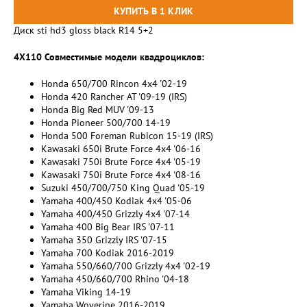
Диск sti hd3 gloss black R14 5+2
4X110 Совместимые модели квадроциклов:
Honda 650/700 Rincon 4x4 '02-19
Honda 420 Rancher AT '09-19 (IRS)
Honda Big Red MUV '09-13
Honda Pioneer 500/700 14-19
Honda 500 Foreman Rubicon 15-19 (IRS)
Kawasaki 650i Brute Force 4x4 '06-16
Kawasaki 750i Brute Force 4x4 '05-19
Kawasaki 750i Brute Force 4x4 '08-16
Suzuki 450/700/750 King Quad '05-19
Yamaha 400/450 Kodiak 4x4 '05-06
Yamaha 400/450 Grizzly 4x4 '07-14
Yamaha 400 Big Bear IRS '07-11
Yamaha 350 Grizzly IRS '07-15
Yamaha 700 Kodiak 2016-2019
Yamaha 550/660/700 Grizzly 4x4 '02-19
Yamaha 450/660/700 Rhino '04-18
Yamaha Viking 14-19
Yamaha Woverine 2016-2019