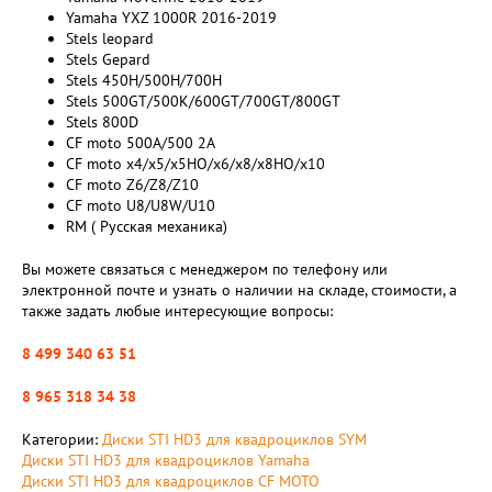
Yamaha YXZ 1000R 2016-2019
Stels leopard
Stels Gepard
Stels 450H/500H/700H
Stels 500GT/500K/600GT/700GT/800GT
Stels 800D
CF moto 500A/500 2A
CF moto x4/x5/x5HO/x6/x8/x8HO/x10
CF moto Z6/Z8/Z10
CF moto U8/U8W/U10
RM ( Русская механика)
Вы можете связаться с менеджером по телефону или
электронной почте и узнать о наличии на складе, стоимости, а
также задать любые интересующие вопросы:
8 499 340 63 51
8 965 318 34 38
Категории:
Диски STI HD3 для квадроциклов SYM
Диски STI HD3 для квадроциклов Yamaha
Диски STI HD3 для квадроциклов CF MOTO