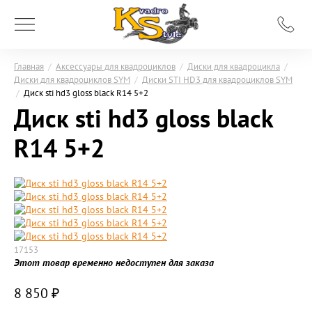
Главная
/
Аксессуары для квадроциклов
/
Диски для квадроцикла
/
Диски для квадроциклов SYM
/
Диски STI HD3 для квадроциклов SYM
/
Диск sti hd3 gloss black R14 5+2
Диск sti hd3 gloss black
R14 5+2
17153
Этот товар временно недоступен для заказа
8 850
₽