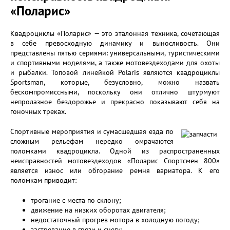
«Поларис»
Квадроциклы «Поларис» — это эталонная техника, сочетающая
в себе превосходную динамику и выносливость. Они
представлены пятью сериями: универсальными, туристическими
и спортивными моделями, а также мотовездеходами для охоты
и рыбалки. Топовой линейкой Polaris являются квадроциклы
Sportsman, которые, безусловно, можно назвать
бескомпромиссными, поскольку они отлично штурмуют
непролазное бездорожье и прекрасно показывают себя на
гоночных треках.
Спортивные мероприятия и сумасшедшая езда по
сложным рельефам нередко омрачаются
поломками квадроцикла. Одной из распространенных
неисправностей мотовездеходов «Поларис Спортсмен 800»
является износ или обгорание ремня вариатора. К его
поломкам приводит:
трогание с места по склону;
движение на низких оборотах двигателя;
недостаточный прогрев мотора в холодную погоду;
застревание в грязи и снегу;