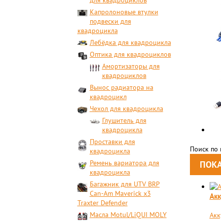
для квадроциклов
Капролоновые втулки
подвески для
квадроцикла
Лебёдка для квадроцикла
Оптика для квадроциклов
Амортизаторы для
квадроциклов
Вынос радиатора на
квадроцикл
Чехол для квадроцикла
Глушитель для
квадроцикла
Проставки для
Поиск по
квадроцикла
Ремень вариатора для
квадроцикла
Багажник для UTV BRP
Can-Am Maverick x3
Aкк
Traxter Defender
Масла Motul/LiQUI MOLY
Aкк