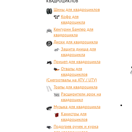
КВАДРОЦИКЛОВ
Шины для квадроциклов
Кофр для
квадроцикла
Кенгурин Бампер для
квадроцикла
Диски для квадроцикла
Защита днища для
квадроцикла
Прицеп для квадроцикла
Отвалы для
квадроциклов
(Снегоотвалы на ATV / UTV)
Трапы для квадроцикла
Расширители арок на
квадроцикл
Музыка для квадроцикла
Канистры для
квадроциклов
Подогрев ручек и курка