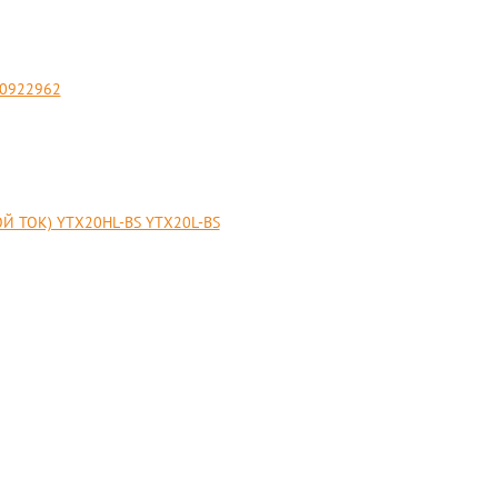
10922962
Й ТОК) YTX20HL-BS YTX20L-BS