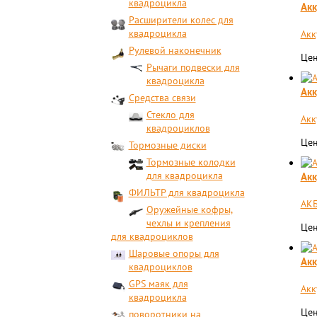
квадроцикла
Акк
Расширители колес для
квадроцикла
Акк
Рулевой наконечник
Цен
Рычаги подвески для
квадроцикла
Акк
Средства связи
Стекло для
Акк
квадроциклов
Цен
Тормозные диски
Тормозные колодки
для квадроцикла
Акк
ФИЛЬТР для квадроцикла
АКБ
Оружейные кофры,
чехлы и крепления
Цен
для квадроциклов
Шаровые опоры для
Акк
квадроциклов
GPS маяк для
Акк
квадроцикла
Цен
поворотники на