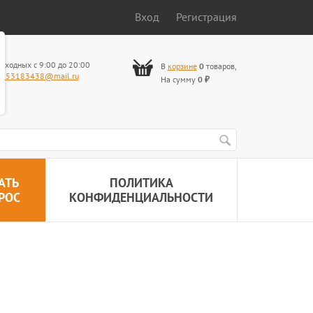
Вход
Регистрация
ыходных с 9:00 до 20:00
В
корзине
0
товаров
,
653183438@mail.ru
На сумму
0
₽
АТЬ
ПОЛИТИКА
РОС
КОНФИДЕНЦИАЛЬНОСТИ