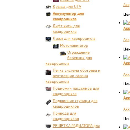
Акк
Крыша для UTV
Аккумулятор для
Цен
квадроцикла
Лифт-киты для
Акк
квадроцикла
Лыжи для квадроцикла
Акк
Мотонавигатор
Цен
Ограждение
багажник для
Акк
квадроцикла
Печка система обогрева и
Акк
вентиляции салона
квадроцикла
Цен
Подножки пассажира для
квадроцикла
Акк
Подшипник ступицы для
квадроциклов
Акк
Привода для
квадроциклов
Цен
РЕШЕТКА РАДИАТОРА для