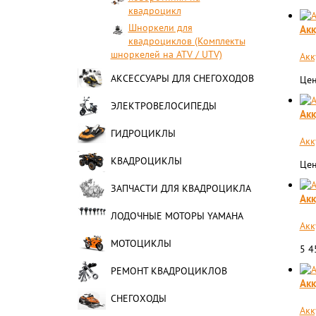
квадроцикл
Шноркели для
Акк
квадроциклов (Комплекты
шноркелей на ATV / UTV)
Акк
АКСЕССУАРЫ ДЛЯ СНЕГОХОДОВ
Цен
ЭЛЕКТРОВЕЛОСИПЕДЫ
Акк
ГИДРОЦИКЛЫ
Акк
КВАДРОЦИКЛЫ
Цен
ЗАПЧАСТИ ДЛЯ КВАДРОЦИКЛА
Акк
ЛОДОЧНЫЕ МОТОРЫ YAMAHA
Акк
МОТОЦИКЛЫ
5 
РЕМОНТ КВАДРОЦИКЛОВ
Акк
СНЕГОХОДЫ
Акк