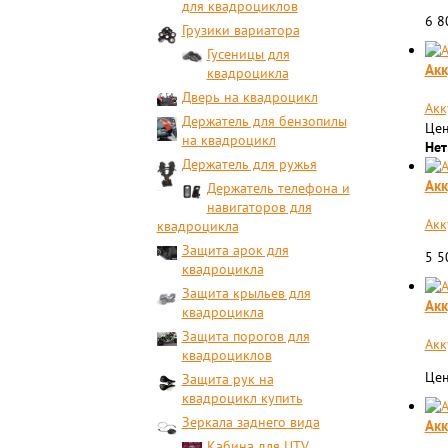
для квадроциклов
6 
Грузики вариатора
Гусеницы для
Акк
квадроцикла
Дверь на квадроцикл
Акк
Держатель для бензопилы
Цен
на квадроцикл
Нет
Держатель для ружья
Акк
Держатель телефона и
навигаторов для
Акк
квадроцикла
Защита арок для
5 
квадроцикла
Защита крыльев для
Aкк
квадроцикла
Защита порогов для
Aкк
квадроциклов
Цен
Защита рук на
квадроцикл купить
Зеркала заднего вида
Акк
Кабина для UTV