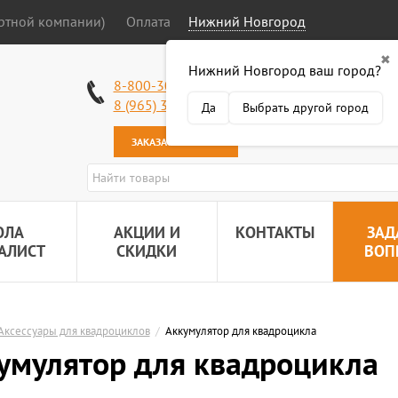
ортной компании)
Оплата
Нижний Новгород
✖
Нижний Новгород ваш город?
Работаем без в
8-800-301-50-58
Наша почта:
89
8 (965) 318-34-38
Да
Выбрать другой город
ЗАКАЗАТЬ ЗВОНОК
ОЛА
АКЦИИ И
КОНТАКТЫ
ЗАД
АЛИСТ
СКИДКИ
ВОП
Аксессуары для квадроциклов
/
Аккумулятор для квадроцикла
умулятор для квадроцикла