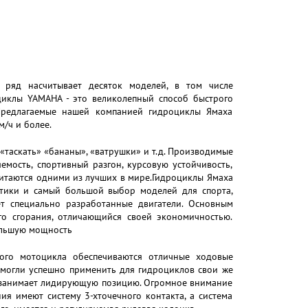
 ряд насчитывает десяток моделей, в том числе
циклы YAMAHA - это великолепный способ быстрого
 Предлагаемые нашей компанией гидроциклы Ямаха
/ч и более.
«таскать» «бананы», «ватрушки» и т.д. Производимые
ость, спортивный разгон, курсовую устойчивость,
читаются одними из лучших в мире.Гидроциклы Ямаха
стики и самый большой выбор моделей для спорта,
т специально разработанные двигатели. Основным
го сгорания, отличающийся своей экономичностью.
ольшую мощность
ого мотоцикла обеспечиваются отличные ходовые
 смогли успешно применить для гидроциклов свои же
о занимает лидирующую позицию. Огромное внимание
ия имеют систему 3-хточечного контакта, а система