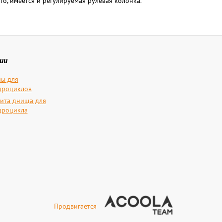
о, имеется и регулируемая рулевая колонка.
ии
ы для
дроциклов
ита днища для
дроцикла
Продвигается