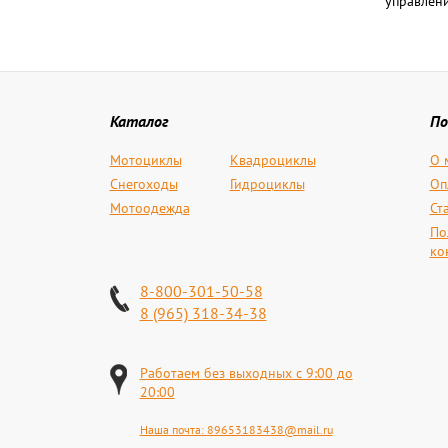
управлени
Каталог
По
Мотоциклы
Квадроциклы
О 
Снегоходы
Гидроциклы
Оп
Мотоодежда
Ст
По
ко
8-800-301-50-58
8 (965) 318-34-38
Работаем без выходных с 9:00 до
20:00
Наша почта:
89653183438@mail.ru