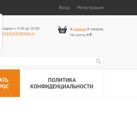
Вход
Регистрация
ыходных с 9:00 до 20:00
В
корзине
0
товаров
,
653183438@mail.ru
На сумму
0
₽
АТЬ
ПОЛИТИКА
РОС
КОНФИДЕНЦИАЛЬНОСТИ