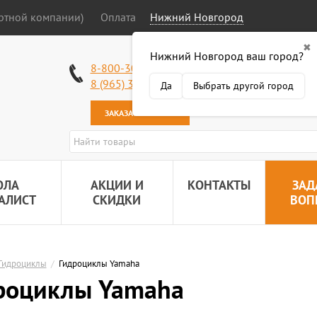
ортной компании)
Оплата
Нижний Новгород
✖
Нижний Новгород ваш город?
Работаем без в
8-800-301-50-58
Наша почта:
89
8 (965) 318-34-38
Да
Выбрать другой город
ЗАКАЗАТЬ ЗВОНОК
ОЛА
АКЦИИ И
КОНТАКТЫ
ЗАД
АЛИСТ
СКИДКИ
ВОП
Гидроциклы
/
Гидроциклы Yamaha
роциклы Yamaha