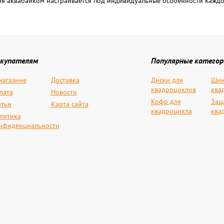
я аквабайком настраивается под индивидуальные особенности каждог
купателям
Популярные категор
магазине
Доставка
Диски для
Шин
квадроциклов
ква
лата
Новости
Кофр для
Защ
атьи
Карта сайта
квадроцикла
ква
литика
нфиденциальности