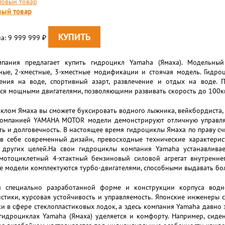
ый товар
а: 9 999 999
₽
пания предлагает купить гидроцикл Yamaha (Ямаха). Модельный
ные, 2-хместные, 3-хместные модификации и стоячая модель. Гидро
ения на воде, спортивный азарт, развлечение и отдых на воде.
ся мощными двигателями, позволяющими развивать скорость до 100км
клом Ямаха вы сможете буксировать водного лыжника, вейкбордиста, 
компанией YAMAHA MOTOR модели демонстрируют отличную управляем
ь и долговечность. В настоящее время гидроциклы Ямаха по праву с
 в себе современный дизайн, превосходные технические характери
 других целей.На свои гидроциклы компания Yamaha устанавливае
 мотоциклетный 4-хтактный бензиновый силовой агрегат внутренне
е модели комплектуются турбо-двигателями, способными выдавать б
я специально разработанной форме и конструкции корпуса водн
стики, курсовая устойчивость и управляемость. Японские инженеры
ки в сфере стеклопластиковых лодок, а здесь компания Yamaha давн
гидроциклах Yamaha (Ямаха) уделяется и комфорту. Например, сиден