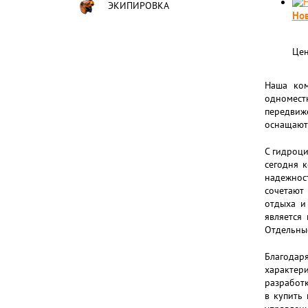
ЭКИПИРОВКА
Нов
Цен
Наша ком
одномест
передвиж
оснащают
С гидроци
сегодня 
надежност
сочетают
отдыха и
является
Отдельны
Благодар
характери
разработ
в купить 