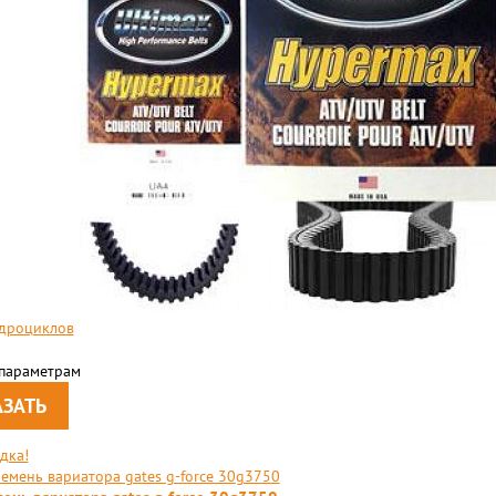
дроциклов
 параметрам
дка!