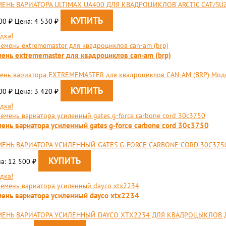
ЕНЬ ВАРИАТОРА ULTIMAX UA400 ДЛЯ КВАДРОЦИКЛОВ ARCTIC CAT/SU
400
Цена: 4 530
₽
₽
дка!
ень extrememaster для квадроциклов can-am (brp)
ень вариатора EXTREMEMASTER для квадроциклов CAN-AM (BRP) Мод
100
Цена: 3 420
₽
₽
дка!
ень вариатора усиленный gates g-force carbone cord 30c3750
ЕНЬ ВАРИАТОРА УСИЛЕННЫЙ GATES G-FORCE CARBONE CORD 30C3750
а: 12 500
₽
дка!
ень вариатора усиленный dayco xtx2234
ЕНЬ ВАРИАТОРА УСИЛЕННЫЙ DAYCO XTX2234 ДЛЯ КВАДРОЦЫКЛОВ ДЛЯ 