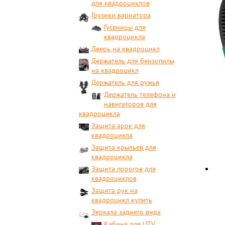
для квадроциклов
Грузики вариатора
Гусеницы для
квадроцикла
Дверь на квадроцикл
Держатель для бензопилы
на квадроцикл
Держатель для ружья
Держатель телефона и
навигаторов для
квадроцикла
Защита арок для
квадроцикла
Защита крыльев для
квадроцикла
Защита порогов для
квадроциклов
Защита рук на
квадроцикл купить
Зеркала заднего вида
Кабина для UTV