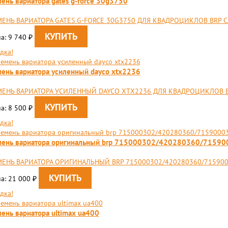
ень вариатора gates g-force 30g3750
ЕНЬ ВАРИАТОРА GATES G-FORCE 30G3750 ДЛЯ КВАДРОЦИКЛОВ BRP C
а: 9 740
₽
дка!
ень вариатора усиленный dayco xtx2236
ЕНЬ ВАРИАТОРА УСИЛЕННЫЙ DAYCO XTX2236 ДЛЯ КВАДРОЦИКЛОВ BRP
а: 8 500
₽
дка!
мень вариатора оригинальный brp 715000302/420280360/715
ЕНЬ ВАРИАТОРА ОРИГИНАЛЬНЫЙ BRP 715000302/420280360/7159000
а: 21 000
₽
дка!
ень вариатора ultimax ua400