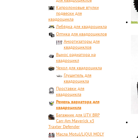
для квадроциклов
Капролоновые втулки
подвески для
квадроцикла
Лебёдка для квадроцикла
Оптика для квадроциклов
Амортизаторы для
квадроциклов
Вынос радиатора на
квадроцикл
Чехол для квадроцикла
Глушитель для
квадроцикла
Проставки для
квадроцикла
Ремень вариатора для
квадроцикла
Багажник для UTV BRP
Can-Am Maverick x3
Traxter Defender
Масла Motul/LiQUI MOLY