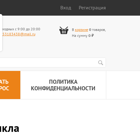
Вход
Регистрация
ыходных с 9:00 до 20:00
В
корзине
0
товаров
,
653183438@mail.ru
На сумму
0
₽
АТЬ
ПОЛИТИКА
РОС
КОНФИДЕНЦИАЛЬНОСТИ
икла