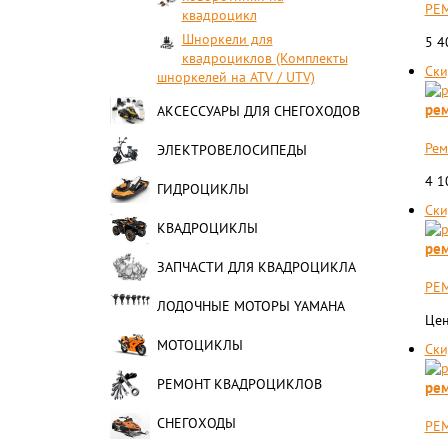
РЕМ
квадроцикл
Шноркели для
5 
квадроциклов (Комплекты
Ски
шноркелей на ATV / UTV)
рем
АКСЕССУАРЫ ДЛЯ СНЕГОХОДОВ
Рем
ЭЛЕКТРОВЕЛОСИПЕДЫ
4 
ГИДРОЦИКЛЫ
Ски
КВАДРОЦИКЛЫ
рем
ЗАПЧАСТИ ДЛЯ КВАДРОЦИКЛА
РЕМ
ЛОДОЧНЫЕ МОТОРЫ YAMAHA
Цен
МОТОЦИКЛЫ
Ски
РЕМОНТ КВАДРОЦИКЛОВ
рем
СНЕГОХОДЫ
РЕМ