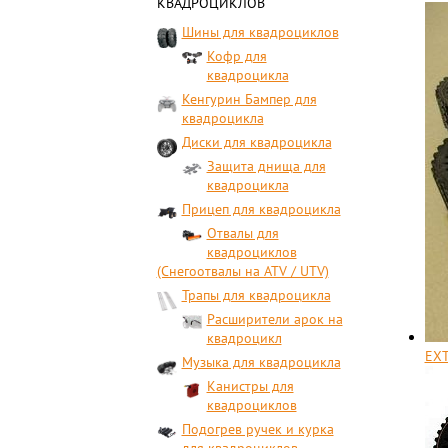
КВАДРОЦИКЛОВ
Шины для квадроциклов
Кофр для
квадроцикла
Кенгурин Бампер для
квадроцикла
Диски для квадроцикла
Защита днища для
квадроцикла
Прицеп для квадроцикла
Отвалы для
квадроциклов
(Снегоотвалы на ATV / UTV)
Трапы для квадроцикла
Расширители арок на
квадроцикл
EX
Музыка для квадроцикла
Канистры для
квадроциклов
Подогрев ручек и курка