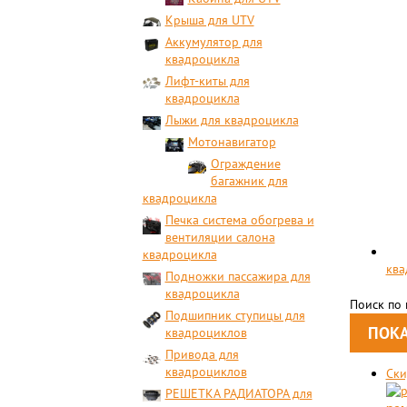
Крыша для UTV
Аккумулятор для
квадроцикла
Лифт-киты для
квадроцикла
Лыжи для квадроцикла
Мотонавигатор
Ограждение
багажник для
квадроцикла
Печка система обогрева и
вентиляции салона
квадроцикла
ква
Подножки пассажира для
квадроцикла
Поиск по
Подшипник ступицы для
квадроциклов
Привода для
квадроциклов
Ски
РЕШЕТКА РАДИАТОРА для