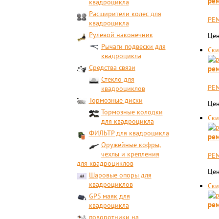
рем
квадроцикла
Расширители колес для
РЕМ
квадроцикла
Рулевой наконечник
Цен
Рычаги подвески для
Ски
квадроцикла
Средства связи
рем
Стекло для
РЕМ
квадроциклов
Тормозные диски
Цен
Тормозные колодки
Ски
для квадроцикла
ФИЛЬТР для квадроцикла
ре
Оружейные кофры,
чехлы и крепления
РЕМ
для квадроциклов
Цен
Шаровые опоры для
квадроциклов
Ски
GPS маяк для
рем
квадроцикла
поворотники на