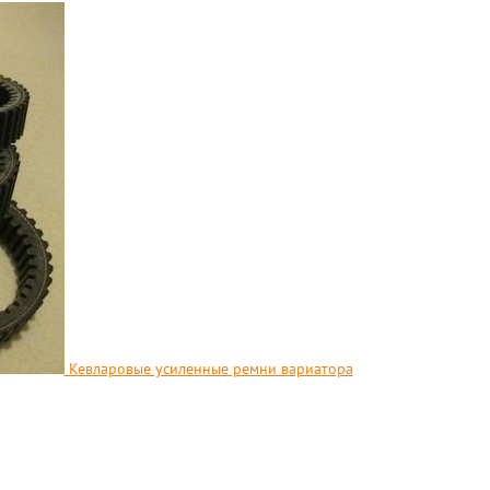
Кевларовые усиленные ремни вариатора