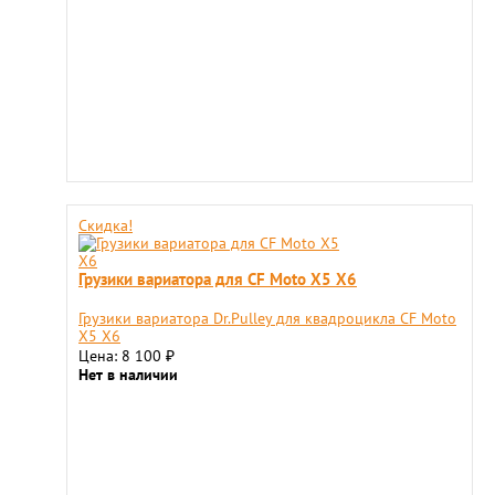
Скидка!
Грузики вариатора для CF Moto X5 X6
Грузики вариатора Dr.Pulley для квадроцикла CF Moto
X5 X6
Цена: 8 100
₽
Нет в наличии