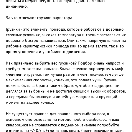
двигаться медленнее, он также будет двигаться более
динамично.
За что отвечают грузики вариатора
Грузики - это элементы привода, которые работают в довольно
сложных условиях, высокая температура и трение заставляют их
довольно быстро изнашиваться. Они также напрямую влияют на
рабочие характеристики привода как во время взлета, так и во
время ускорения и устойчивого движения.
Как правильно выбрать вес грузиков? Подбор очень непрост и
требует множества попыток. Вначале нужно опровергнуть миф
«чем легче грузики, тем лучше разгон и чем тяжелее, тем лучше
максимальная скорость», конечно, это полная чушь. Грузики
должны быть выбраны таким образом, чтобы квадроцикл не
цеплялся за выбоины и не достигал слишком высоких оборотов,
а передавал бы плавную и линейную мощность и крутящий
момент на заднее колесо.
Не существует правила для правильного выбора веса, в
основном оно основано на методе проб и ошибок, если ваш
квадроцикл не справляется с подъемом, вначале попробуйте
изменить на +/- 0,5 г. Если использовать более тяжелые детали,