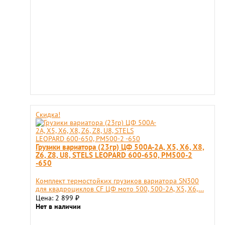
Скидка!
Грузики вариатора (23гр) ЦФ 500A-2A, Х5, Х6, Х8,
Z6, Z8, U8, STELS LEOPARD 600-650, РМ500-2
-650
Комплект термостойких грузиков вариатора SN300
для квадроциклов CF ЦФ мото 500, 500-2А, X5, X6,...
Цена: 2 899
₽
Нет в наличии