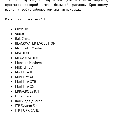
протектор которой имеет большой рисунок. Кроссовому
варианту требуетсяболее компактная покрышка.
Категории с товарами "ITP":
CRYPTID
900XCT
BajaCross
BLACKWATER EVOLUTION
Mammoth Mayhem
MAYHEM
MEGA MAYHEM
Monster Mayhem
MUD LITE AT
Mud Lite II
Mud Lite XL
Mud Lite XTR
Mud Lite XXL
ERRACROSS R/T
UltraCross
Гайки для дисков
ITP System Six
ITP HURRICANE