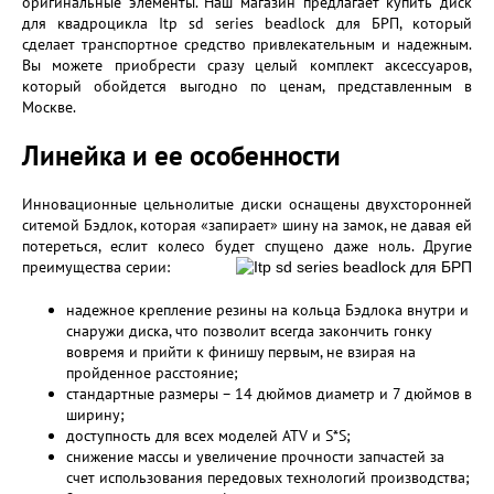
оригинальные элементы. Наш магазин предлагает купить диск
для квадроцикла Itp sd series beadlock для БРП, который
сделает транспортное средство привлекательным и надежным.
Вы можете приобрести сразу целый комплект аксессуаров,
который обойдется выгодно по ценам, представленным в
Москве.
Линейка и ее особенности
Инновационные цельнолитые диски оснащены двухсторонней
ситемой Бэдлок, которая «запирает» шину на замок, не давая ей
потереться, еслит колесо будет спущено даже ноль. Другие
преимущества серии:
надежное крепление резины на кольца Бэдлока внутри и
снаружи диска, что позволит всегда закончить гонку
вовремя и прийти к финишу первым, не взирая на
пройденное расстояние;
стандартные размеры – 14 дюймов диаметр и 7 дюймов в
ширину;
доступность для всех моделей ATV и S*S;
снижение массы и увеличение прочности запчастей за
счет использования передовых технологий производства;