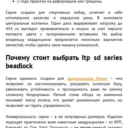
2 года гарантии на деформацию или трещины.
Серия создана для спортивных побед, сочетает в себе
оптимальное качество и недорогие цены. В комплекте
центральные колпачки. Один диск выдерживает нагрузку до
454 кг, выглядит привлекательно и мощно за счет черного
матового цвета с полированными вставками. На выбор
владельцу квадроцикла предлагается несколько вариантов
запчастей, чтобы сделать свою машину уникальной.
Почему стоит выбрать Itp sd series
beadlock
Серия идеально создана для
квадроциклов Ямаха
– она
позволяет их кастомизировать, расширять колесную базу,
увеличивать устойчивость и проходимость даже по самому
сложному бездорожью. Легкий сплав обода из алюминия
понижает массу колеса, что делает динамичным разгон, но
позволяет не терять управляемости.
Универсальность серии – в ее популярных размерах. Изделия
подходят практически всем известным квадроциклам – от БРП,
Kawasaki до Tire, Total. Прочность – не менее важный «конек»