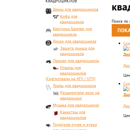
КВАДРОЦИКЛОВ
ква
Шины для квадроциклов
Кофр для
Поиск по
квадроцикла
Кенгурин Бампер для
квадроцикла
Диски для квадроцикла
Ски
Защита днища для
квадроцикла
Дис
Прицеп для квадроцикла
Дис
Отвалы для
квадроциклов
Цен
(Снегоотвалы на ATV / UTV)
Ски
Трапы для квадроцикла
Расширители арок на
Дис
квадроцикл
Музыка для квадроцикла
Дис
Канистры для
Цен
квадроциклов
Подогрев ручек и курка