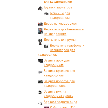
для квадроциклов
Грузики вариатора
Гусеницы для
квадроцикла
Дверь на квадроцикл
Держатель для бензопилы
на квадроцикл
Держатель для ружья
Держатель телефона и
навигаторов для
квадроцикла
Защита арок для
квадроцикла
Защита крыльев для
квадроцикла
Защита порогов для
квадроциклов
Защита рук на
квадроцикл купить
Зеркала заднего вида
Кабина для UTV