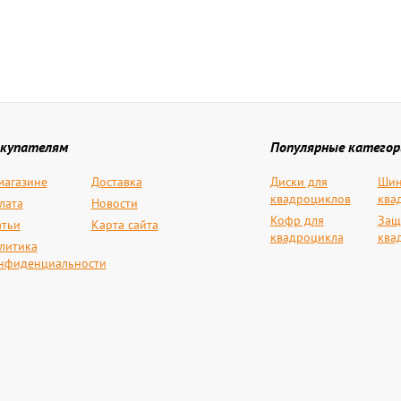
купателям
Популярные категор
магазине
Доставка
Диски для
Шин
квадроциклов
ква
лата
Новости
Кофр для
Защ
атьи
Карта сайта
квадроцикла
ква
литика
нфиденциальности