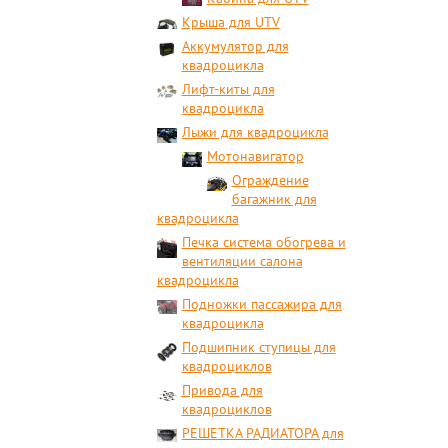
Крыша для UTV
Аккумулятор для
квадроцикла
Лифт-киты для
квадроцикла
Лыжи для квадроцикла
Мотонавигатор
Ограждение
багажник для
квадроцикла
Печка система обогрева и
вентиляции салона
квадроцикла
Подножки пассажира для
квадроцикла
Подшипник ступицы для
квадроциклов
Привода для
квадроциклов
РЕШЕТКА РАДИАТОРА для