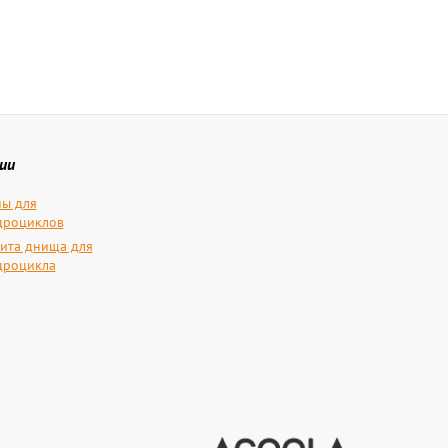
ии
ы для
дроциклов
ита днища для
дроцикла