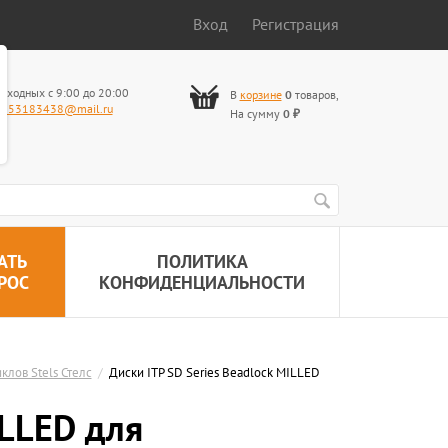
Вход
Регистрация
ыходных с 9:00 до 20:00
В
корзине
0
товаров
,
653183438@mail.ru
На сумму
0
₽
АТЬ
ПОЛИТИКА
РОС
КОНФИДЕНЦИАЛЬНОСТИ
клов Stels Стелс
/
Диски ITP SD Series Beadlock MILLED
ILLED для