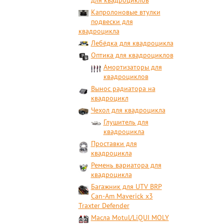
для квадроциклов
Капролоновые втулки
подвески для
квадроцикла
Лебёдка для квадроцикла
Оптика для квадроциклов
Амортизаторы для
квадроциклов
Вынос радиатора на
квадроцикл
Чехол для квадроцикла
Глушитель для
квадроцикла
Проставки для
квадроцикла
Ремень вариатора для
квадроцикла
Багажник для UTV BRP
Can-Am Maverick x3
Traxter Defender
Масла Motul/LiQUI MOLY