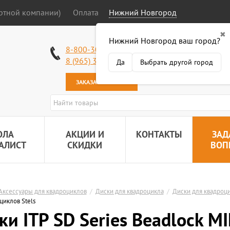
ортной компании)
Оплата
Нижний Новгород
✖
Нижний Новгород ваш город?
Работаем без в
8-800-301-50-58
Наша почта:
89
8 (965) 318-34-38
Да
Выбрать другой город
ЗАКАЗАТЬ ЗВОНОК
ОЛА
АКЦИИ И
КОНТАКТЫ
ЗАД
АЛИСТ
СКИДКИ
ВОП
Аксессуары для квадроциклов
/
Диски для квадроцикла
/
Диски для квадроци
циклов Stels
ки ITP SD Series Beadlock M