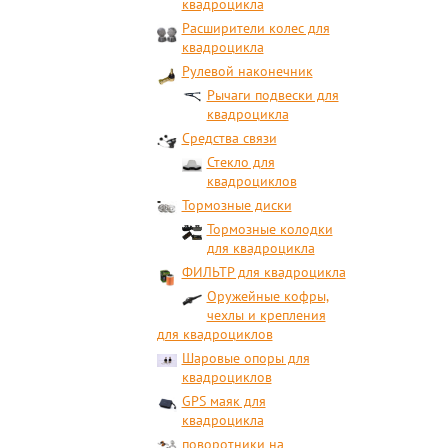
квадроцикла
Расширители колес для
квадроцикла
Рулевой наконечник
Рычаги подвески для
квадроцикла
Средства связи
Стекло для
квадроциклов
Тормозные диски
Тормозные колодки
для квадроцикла
ФИЛЬТР для квадроцикла
Оружейные кофры,
чехлы и крепления
для квадроциклов
Шаровые опоры для
квадроциклов
GPS маяк для
квадроцикла
поворотники на