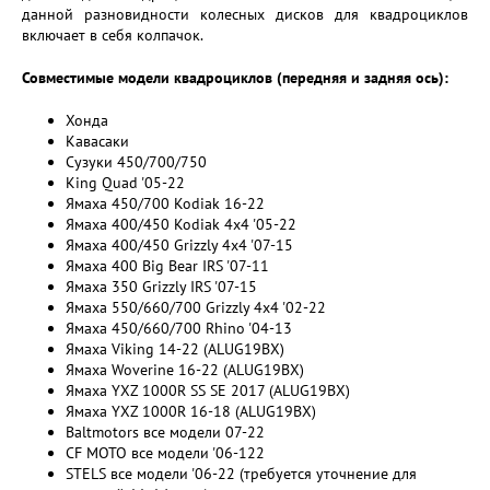
данной разновидности колесных дисков для квадроциклов
включает в себя колпачок.
Совместимые модели квадроциклов (передняя и задняя ось):
Хонда
Кавасаки
Сузуки 450/700/750
King Quad '05-22
Ямаха 450/700 Kodiak 16-22
Ямаха 400/450 Kodiak 4x4 '05-22
Ямаха 400/450 Grizzly 4x4 '07-15
Ямаха 400 Big Bear IRS '07-11
Ямаха 350 Grizzly IRS '07-15
Ямаха 550/660/700 Grizzly 4x4 '02-22
Ямаха 450/660/700 Rhino '04-13
Ямаха Viking 14-22 (ALUG19BX)
Ямаха Woverine 16-22 (ALUG19BX)
Ямаха YXZ 1000R SS SE 2017 (ALUG19BX)
Ямаха YXZ 1000R 16-18 (ALUG19BX)
Baltmotors все модели 07-22
CF MOTO все модели '06-122
STELS все модели '06-22 (требуется уточнение для