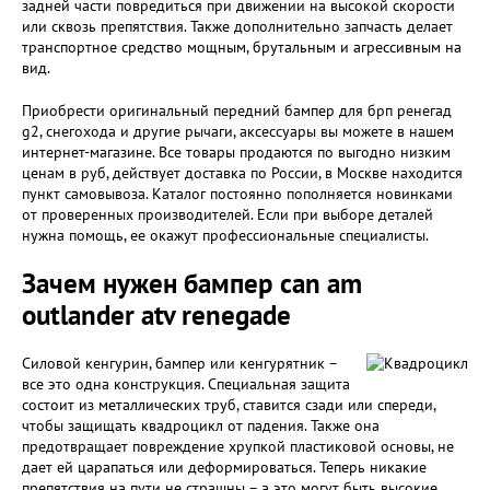
задней части повредиться при движении на высокой скорости
или сквозь препятствия. Также дополнительно запчасть делает
транспортное средство мощным, брутальным и агрессивным на
вид.
Приобрести оригинальный передний бампер для брп ренегад
g2, снегохода и другие рычаги, аксессуары вы можете в нашем
интернет-магазине. Все товары продаются по выгодно низким
ценам в руб, действует доставка по России, в Москве находится
пункт самовывоза. Каталог постоянно пополняется новинками
от проверенных производителей. Если при выборе деталей
нужна помощь, ее окажут профессиональные специалисты.
Зачем нужен бампер can am
outlander atv renegade
Силовой кенгурин, бампер или кенгурятник –
все это одна конструкция. Специальная защита
состоит из металлических труб, ставится сзади или спереди,
чтобы защищать квадроцикл от падения. Также она
предотвращает повреждение хрупкой пластиковой основы, не
дает ей царапаться или деформироваться. Теперь никакие
препятствия на пути не страшны – а это могут быть высокие