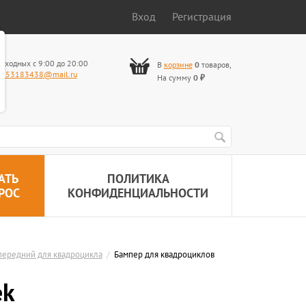
Вход
Регистрация
ыходных с 9:00 до 20:00
В
корзине
0
товаров
,
653183438@mail.ru
На сумму
0
₽
АТЬ
ПОЛИТИКА
РОС
КОНФИДЕНЦИАЛЬНОСТИ
передний для квадроцикла
/
Бампер для квадроциклов
ek