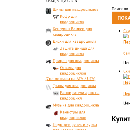
КВАДРОЦИКЛОВ
Поиск по
Шины для квадроциклов
Кофр для
квадроцикла
Кенгурин Бампер для
Ски
квадроцикла
Диски для квадроцикла
Пер
Защита днища для
бам
квадроцикла
Прицеп для квадроцикла
Цен
Отвалы для
Ски
квадроциклов
(Снегоотвалы на ATV / UTV)
Пер
Трапы для квадроцикла
Расширители арок на
Пер
квадроцикл
Цен
Музыка для квадроцикла
Канистры для
Купит
квадроциклов
Подогрев ручек и курка