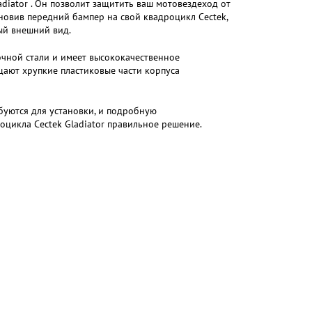
diator . Он позволит защитить ваш мотовездеход от
новив передний бампер на свой квадроцикл Cectek,
ый внешний вид.
чной стали и имеет высококачественное
ают хрупкие пластиковые части корпуса
буются для установки, и подробную
цикла Cectek Gladiator правильное решение.