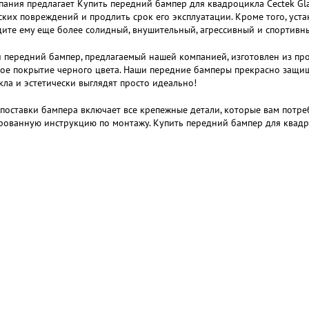
ания предлагает Купить передний бампер для квадроцикла Cectek Gla
ких повреждений и продлить срок его эксплуатации. Кроме того, уста
ите ему еще более солидный, внушительный, агрессивный и спортивн
передний бампер, предлагаемый нашей компанией, изготовлен из про
е покрытие черного цвета. Наши передние бамперы прекрасно защищ
ла и эстетически выглядят просто идеально!
поставки бампера включает все крепежные детали, которые вам потре
ованную инструкцию по монтажу. Купить передний бампер для квадро