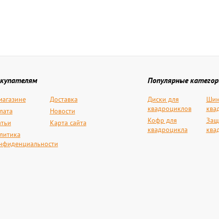
купателям
Популярные категор
магазине
Доставка
Диски для
Шин
квадроциклов
ква
лата
Новости
Кофр для
Защ
атьи
Карта сайта
квадроцикла
ква
литика
нфиденциальности