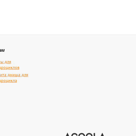
ии
ы для
дроциклов
ита днища для
дроцикла