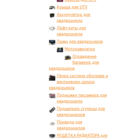
Крыша для UTV
Аккумулятор для
квадроцикла
Лифт-киты для
квадроцикла
Лыжи для квадроцикла
Мотонавигатор
Ограждение
багажник для
квадроцикла
Печка система обогрева и
вентиляции салона
квадроцикла
Подножки пассажира для
квадроцикла
Подшипник ступицы для
квадроциклов
Привода для
квадроциклов
РЕШЕТКА РАДИАТОРА для