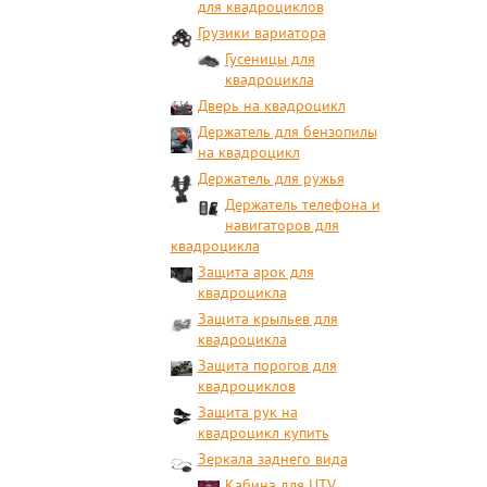
для квадроциклов
Грузики вариатора
Гусеницы для
квадроцикла
Дверь на квадроцикл
Держатель для бензопилы
на квадроцикл
Держатель для ружья
Держатель телефона и
навигаторов для
квадроцикла
Защита арок для
квадроцикла
Защита крыльев для
квадроцикла
Защита порогов для
квадроциклов
Защита рук на
квадроцикл купить
Зеркала заднего вида
Кабина для UTV