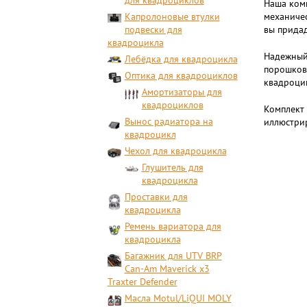
для квадроциклов
Наша комп
Капролоновые втулки
механичес
подвески для
вы придад
квадроцикла
Надежный 
Лебёдка для квадроцикла
порошково
Оптика для квадроциклов
квадроцик
Амортизаторы для
квадроциклов
Комплект 
Вынос радиатора на
иллюстрир
квадроцикл
Чехол для квадроцикла
Глушитель для
квадроцикла
Проставки для
квадроцикла
Ремень вариатора для
квадроцикла
Багажник для UTV BRP
Can-Am Maverick x3
Traxter Defender
Масла Motul/LiQUI MOLY