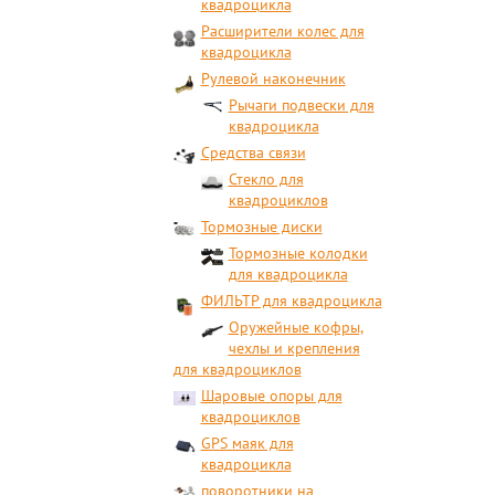
квадроцикла
Расширители колес для
квадроцикла
Рулевой наконечник
Рычаги подвески для
квадроцикла
Средства связи
Стекло для
квадроциклов
Тормозные диски
Тормозные колодки
для квадроцикла
ФИЛЬТР для квадроцикла
Оружейные кофры,
чехлы и крепления
для квадроциклов
Шаровые опоры для
квадроциклов
GPS маяк для
квадроцикла
поворотники на