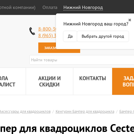
ортной компании)
Оплата
Нижний Новгород
✖
Нижний Новгород ваш город?
Работаем без в
8-800-301-50-58
Наша почта:
89
8 (965) 318-34-38
Да
Выбрать другой город
ЗАКАЗАТЬ ЗВОНОК
ОЛА
АКЦИИ И
КОНТАКТЫ
ЗАД
АЛИСТ
СКИДКИ
ВОП
Аксессуары для квадроциклов
/
Кенгурин Бампер для квадроцикла
/
Бампер 
пер для квадроциклов Cect