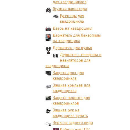
для квадроциклов
Грузики вариатора
Гусеницы для
квадроцикла
Дверь на квадроцикл
Держатель для бензопилы
на квадроцикл
Держатель для ружья
Держатель телефона и
навигаторов для
квадроцикла
Защита арок для
квадроцикла
Защита крыльев для
квадроцикла
Защита порогов для
квадроциклов
Защита рук на
квадроцикл купить
Зеркала заднего вида
Кабина для UTV