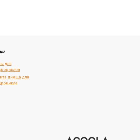
ии
ы для
дроциклов
ита днища для
дроцикла