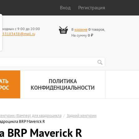
Вход
Регистрация
ыходных с 9:00 до 20:00
В
корзине
0
товаров
,
653183438@mail.ru
На сумму
0
₽
АТЬ
ПОЛИТИКА
РОС
КОНФИДЕНЦИАЛЬНОСТИ
енгурин (бампер) для квадроцикла
/
Задний кенгурин
адроцикла BRP Maverick R
 BRP Maverick R