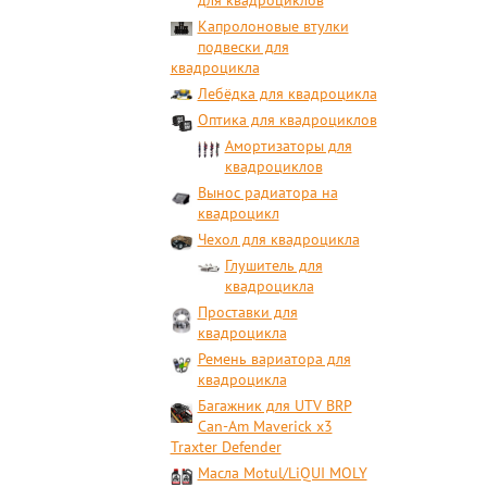
для квадроциклов
Капролоновые втулки
подвески для
квадроцикла
Лебёдка для квадроцикла
Оптика для квадроциклов
Амортизаторы для
квадроциклов
Вынос радиатора на
квадроцикл
Чехол для квадроцикла
Глушитель для
квадроцикла
Проставки для
квадроцикла
Ремень вариатора для
квадроцикла
Багажник для UTV BRP
Can-Am Maverick x3
Traxter Defender
Масла Motul/LiQUI MOLY