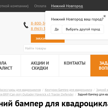
ортной компании)
Оплата
Нижний Новгород
✖
Нижний Новгород ваш город?
Работаем без в
8-800-301-50-58
Наша почта:
89
8 (965) 318-34-38
Да
Выбрать другой город
ЗАКАЗАТЬ ЗВОНОК
ОЛА
АКЦИИ И
КОНТАКТЫ
ЗАД
АЛИСТ
СКИДКИ
ВОП
Аксессуары для квадроциклов
/
Кенгурин Бампер для квадроцикла
/
Задний к
ля BRP (Can-Am) Outlader Maverick x3 Traxter Defender
/
Задний бампер для кв
ний бампер для квадроцикла