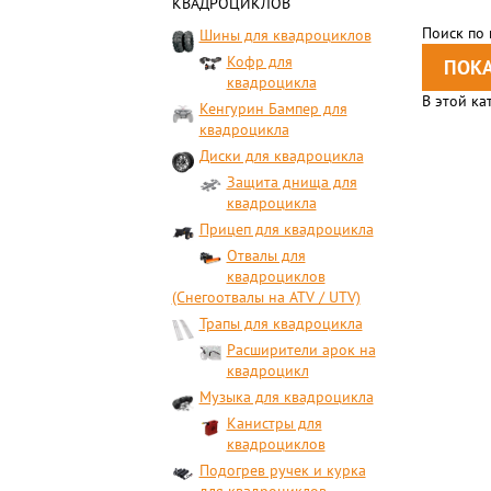
КВАДРОЦИКЛОВ
Поиск по
Шины для квадроциклов
Кофр для
квадроцикла
В этой ка
Кенгурин Бампер для
квадроцикла
Диски для квадроцикла
Защита днища для
квадроцикла
Прицеп для квадроцикла
Отвалы для
квадроциклов
(Снегоотвалы на ATV / UTV)
Трапы для квадроцикла
Расширители арок на
квадроцикл
Музыка для квадроцикла
Канистры для
квадроциклов
Подогрев ручек и курка