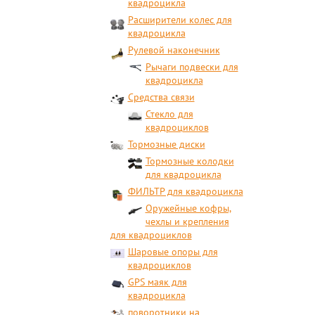
квадроцикла
Расширители колес для
квадроцикла
Рулевой наконечник
Рычаги подвески для
квадроцикла
Средства связи
Стекло для
квадроциклов
Тормозные диски
Тормозные колодки
для квадроцикла
ФИЛЬТР для квадроцикла
Оружейные кофры,
чехлы и крепления
для квадроциклов
Шаровые опоры для
квадроциклов
GPS маяк для
квадроцикла
поворотники на