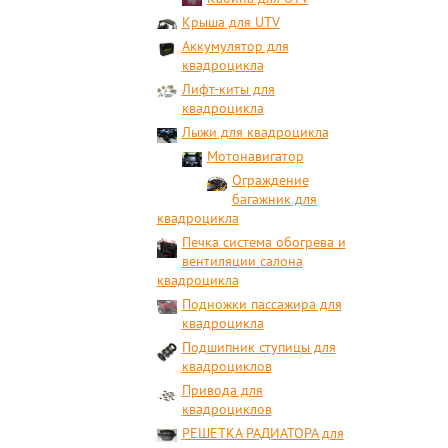
Крыша для UTV
Аккумулятор для
квадроцикла
Лифт-киты для
квадроцикла
Лыжи для квадроцикла
Мотонавигатор
Ограждение
багажник для
квадроцикла
Печка система обогрева и
вентиляции салона
квадроцикла
Подножки пассажира для
квадроцикла
Подшипник ступицы для
квадроциклов
Привода для
квадроциклов
РЕШЕТКА РАДИАТОРА для