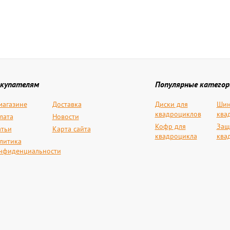
купателям
Популярные категор
магазине
Доставка
Диски для
Шин
квадроциклов
ква
лата
Новости
Кофр для
Защ
атьи
Карта сайта
квадроцикла
ква
литика
нфиденциальности