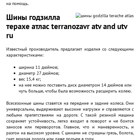
на помощь.
Шины годзилла
терахе атлас terranozavr atv and utv
ru
Известный производитель предлагает изделия со следующими
характеристиками:
ширина 11 дюймов;
диаметр 27 дюймов;
вес 15,4 кг;
на нее можно поставить диск диаметром 14 дюймов или
чуть больше, чтобы была возможность расширить колею.
Всесезонные шины ставятся на передние и задние колеса. Они
универсальны, выдерживают высокие нагрузки и справляются с
любыми препятствиями на дороге. С такой резиной машина
сохраняет устойчивость, легко входит в поворот и не боится
заносов или переворотов. Главное, что и маневренность, и
разгон на высоком уровне. С шинами не страшны грязь, болота,
снег, мокрая дорога или даже подъем в гору.