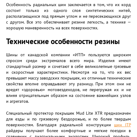
Особенность радиальных шин заключается в том, что их корд
состоит только из одного слоя синтетических нитей,
располагающихся под прямым углом и не пересекающихся друг
с другом. Все это обеспечивает резине легкость, а технике —
хорошую маневренность на всех поверхностях.
Технические особенности резины
Шины от канадской компании «ИТП» пользуются широким
спросом среди экстремалов всего мира. Изделия имеют
стандартный размер и сочетают в себе великолепные грязевые
и скоростные характеристики. Несмотря на то, что их вес
превышает массу заводских покрышек, их отличные технические
свойства вполне оправдывают эту разницу. При этом они не
вредят «здоровью» мотовездеходов, не перегружая их и не
влияя отрицательным образом на состояние важнейших узлов
и агрегатов.
Специальный протектор покрышек Mud Lite XTR предназначен
для езды и по грязевому бездорожью, и по более твердым
поверхностям. Благодаря радиальной конструкции
шин ITP
райдеры получают более комфортные и мягкие поездки в
сравнении с диагональными аналогами. Широкий профиль,